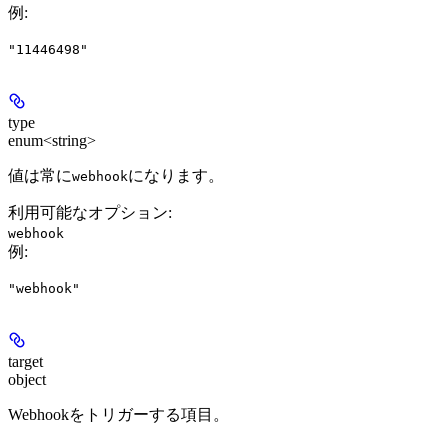
例
:
"11446498"
type
enum<string>
値は常に
になります。
webhook
利用可能なオプション
:
webhook
例
:
"webhook"
target
object
Webhookをトリガーする項目。