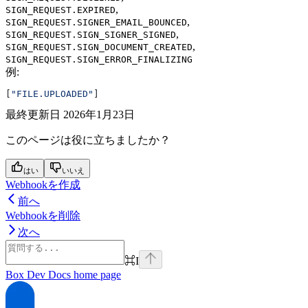
,
SIGN_REQUEST.EXPIRED
,
SIGN_REQUEST.SIGNER_EMAIL_BOUNCED
,
SIGN_REQUEST.SIGN_SIGNER_SIGNED
,
SIGN_REQUEST.SIGN_DOCUMENT_CREATED
SIGN_REQUEST.SIGN_ERROR_FINALIZING
例
:
[
"FILE.UPLOADED"
]
最終更新日
2026年1月23日
このページは役に立ちましたか？
はい
いいえ
Webhookを作成
前へ
Webhookを削除
次へ
⌘
I
Box Dev Docs
home page