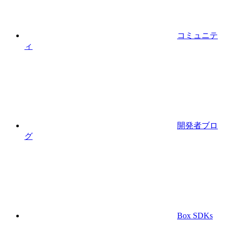
コミュニテ
ィ
開発者ブロ
グ
Box SDKs