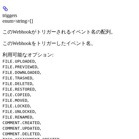
triggers
enum<string>[]
このWebhookがトリガーされるイベント名の配列。
このWebhookをトリガーしたイベント名。
利用可能なオプション
:
,
FILE.UPLOADED
,
FILE.PREVIEWED
,
FILE.DOWNLOADED
,
FILE.TRASHED
,
FILE.DELETED
,
FILE.RESTORED
,
FILE.COPIED
,
FILE.MOVED
,
FILE.LOCKED
,
FILE.UNLOCKED
,
FILE.RENAMED
,
COMMENT.CREATED
,
COMMENT.UPDATED
,
COMMENT.DELETED