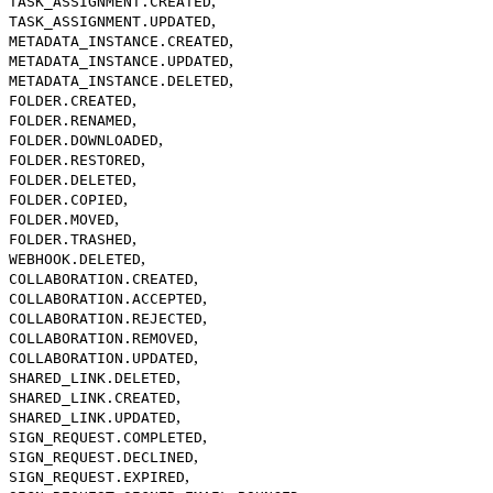
,
TASK_ASSIGNMENT.CREATED
,
TASK_ASSIGNMENT.UPDATED
,
METADATA_INSTANCE.CREATED
,
METADATA_INSTANCE.UPDATED
,
METADATA_INSTANCE.DELETED
,
FOLDER.CREATED
,
FOLDER.RENAMED
,
FOLDER.DOWNLOADED
,
FOLDER.RESTORED
,
FOLDER.DELETED
,
FOLDER.COPIED
,
FOLDER.MOVED
,
FOLDER.TRASHED
,
WEBHOOK.DELETED
,
COLLABORATION.CREATED
,
COLLABORATION.ACCEPTED
,
COLLABORATION.REJECTED
,
COLLABORATION.REMOVED
,
COLLABORATION.UPDATED
,
SHARED_LINK.DELETED
,
SHARED_LINK.CREATED
,
SHARED_LINK.UPDATED
,
SIGN_REQUEST.COMPLETED
,
SIGN_REQUEST.DECLINED
,
SIGN_REQUEST.EXPIRED