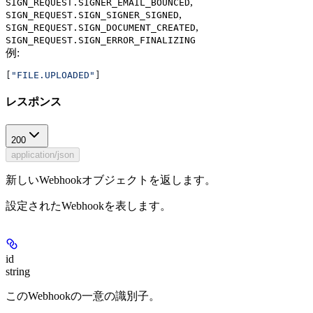
,
SIGN_REQUEST.SIGNER_EMAIL_BOUNCED
,
SIGN_REQUEST.SIGN_SIGNER_SIGNED
,
SIGN_REQUEST.SIGN_DOCUMENT_CREATED
SIGN_REQUEST.SIGN_ERROR_FINALIZING
例
:
[
"FILE.UPLOADED"
]
レスポンス
200
application/json
新しいWebhookオブジェクトを返します。
設定されたWebhookを表します。
id
string
このWebhookの一意の識別子。