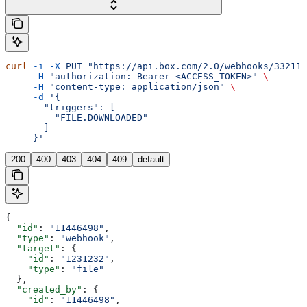
curl
 -i
 -X
 PUT
 "https://api.box.com/2.0/webhooks/332112
     -H
 "authorization: Bearer <ACCESS_TOKEN>"
 \
     -H
 "content-type: application/json"
 \
     -d
 '{
       "triggers": [
         "FILE.DOWNLOADED"
       ]
     }'
200
400
403
404
409
default
{
  "id"
: 
"11446498"
,
  "type"
: 
"webhook"
,
  "target"
: {
    "id"
: 
"1231232"
,
    "type"
: 
"file"
  },
  "created_by"
: {
    "id"
: 
"11446498"
,