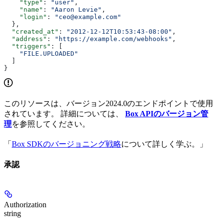
    "type"
: 
"user"
,
    "name"
: 
"Aaron Levie"
,
    "login"
: 
"ceo@example.com"
  },
  "created_at"
: 
"2012-12-12T10:53:43-08:00"
,
  "address"
: 
"https://example.com/webhooks"
,
  "triggers"
: [
    "FILE.UPLOADED"
  ]
}
このリソースは、バージョン2024.0のエンドポイントで使用
されています。 詳細については、
Box APIのバージョン管
理
を参照してください。
「
Box SDKのバージョニング戦略
について詳しく学ぶ。」
承認
Authorization
string