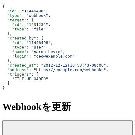
{
  "id"
: 
"11446498"
,
  "type"
: 
"webhook"
,
  "target"
: {
    "id"
: 
"1231232"
,
    "type"
: 
"file"
  },
  "created_by"
: {
    "id"
: 
"11446498"
,
    "type"
: 
"user"
,
    "name"
: 
"Aaron Levie"
,
    "login"
: 
"ceo@example.com"
  },
  "created_at"
: 
"2012-12-12T10:53:43-08:00"
,
  "address"
: 
"https://example.com/webhooks"
,
  "triggers"
: [
    "FILE.UPLOADED"
  ]
}
Webhookを更新