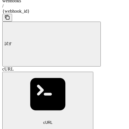
webhooks
/
{webhook_id}
試す
cURL
cURL