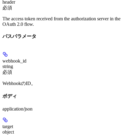
header
必須
The access token received from the authorization server in the
OAuth 2.0 flow.
パスパラメータ
webhook_id
string
必須
WebhookのID。
ボディ
application/json
target
object