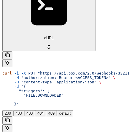
cURL
curl
 -i
 -X
 PUT
 "https://api.box.com/2.0/webhooks/332112
     -H
 "authorization: Bearer <ACCESS_TOKEN>"
 \
     -H
 "content-type: application/json"
 \
     -d
 '{
       "triggers": [
         "FILE.DOWNLOADED"
       ]
     }'
200
400
403
404
409
default