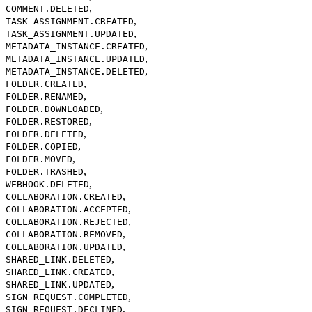
,
COMMENT.DELETED
,
TASK_ASSIGNMENT.CREATED
,
TASK_ASSIGNMENT.UPDATED
,
METADATA_INSTANCE.CREATED
,
METADATA_INSTANCE.UPDATED
,
METADATA_INSTANCE.DELETED
,
FOLDER.CREATED
,
FOLDER.RENAMED
,
FOLDER.DOWNLOADED
,
FOLDER.RESTORED
,
FOLDER.DELETED
,
FOLDER.COPIED
,
FOLDER.MOVED
,
FOLDER.TRASHED
,
WEBHOOK.DELETED
,
COLLABORATION.CREATED
,
COLLABORATION.ACCEPTED
,
COLLABORATION.REJECTED
,
COLLABORATION.REMOVED
,
COLLABORATION.UPDATED
,
SHARED_LINK.DELETED
,
SHARED_LINK.CREATED
,
SHARED_LINK.UPDATED
,
SIGN_REQUEST.COMPLETED
,
SIGN_REQUEST.DECLINED