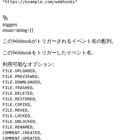
"https://example.com/webhooks"
triggers
enum<string>[]
このWebhookがトリガーされるイベント名の配列。
このWebhookをトリガーしたイベント名。
利用可能なオプション
:
,
FILE.UPLOADED
,
FILE.PREVIEWED
,
FILE.DOWNLOADED
,
FILE.TRASHED
,
FILE.DELETED
,
FILE.RESTORED
,
FILE.COPIED
,
FILE.MOVED
,
FILE.LOCKED
,
FILE.UNLOCKED
,
FILE.RENAMED
,
COMMENT.CREATED
,
COMMENT.UPDATED