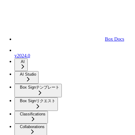
Box Docs
v2024.0
AI
AI Studio
Box Signテンプレート
Box Signリクエスト
Classifications
Collaborations