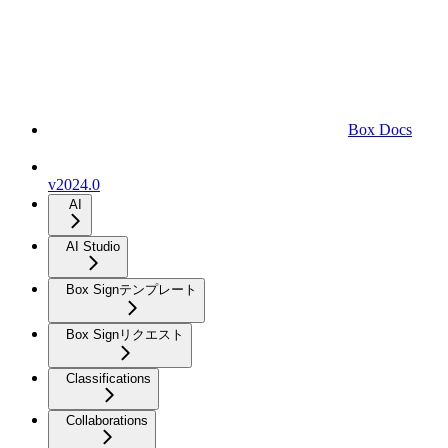
Box Docs
v2024.0
AI
AI Studio
Box Signテンプレート
Box Signリクエスト
Classifications
Collaborations