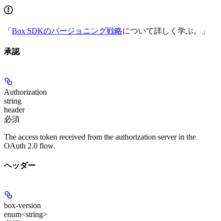
「
Box SDKのバージョニング戦略
について詳しく学ぶ。」
承認
Authorization
string
header
必須
The access token received from the authorization server in the
OAuth 2.0 flow.
ヘッダー
box-version
enum<string>