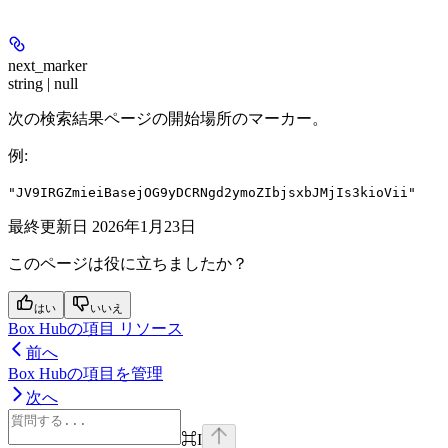
next_marker
string | null
次の検索結果ページの開始場所のマーカー。
例
:
"JV9IRGZmieiBasejOG9yDCRNgd2ymoZIbjsxbJMjIs3kioVii"
最終更新日
2026年1月23日
このページは役に立ちましたか？
はい
いいえ
Box Hubの項目 リソース
前へ
Box Hubの項目を管理
次へ
⌘
I