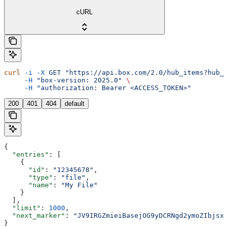
cURL
curl
 -i
 -X
 GET
 "https://api.box.com/2.0/hub_items?hub_i
     -H
 "box-version: 2025.0"
 \
     -H
 "authorization: Bearer <ACCESS_TOKEN>"
200
401
404
default
{
  "entries"
: [
    {
      "id"
: 
"12345678"
,
      "type"
: 
"file"
,
      "name"
: 
"My File"
    }
  ],
  "limit"
: 
1000
,
  "next_marker"
: 
"JV9IRGZmieiBasejOG9yDCRNgd2ymoZIbjsxb
}