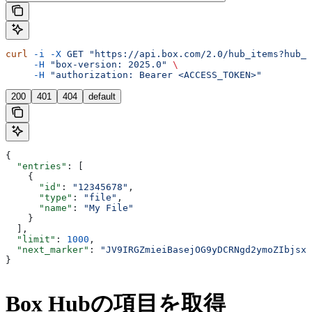
curl
 -i
 -X
 GET
 "https://api.box.com/2.0/hub_items?hub_i
     -H
 "box-version: 2025.0"
 \
     -H
 "authorization: Bearer <ACCESS_TOKEN>"
200
401
404
default
{
  "entries"
: [
    {
      "id"
: 
"12345678"
,
      "type"
: 
"file"
,
      "name"
: 
"My File"
    }
  ],
  "limit"
: 
1000
,
  "next_marker"
: 
"JV9IRGZmieiBasejOG9yDCRNgd2ymoZIbjsxb
}
Box Hubの項目を取得