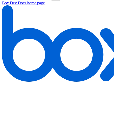
Box Dev Docs
home page