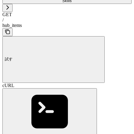
Skills
GET
/
hub_items
試す
cURL