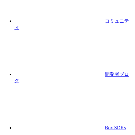
コミュニテ
ィ
開発者ブロ
グ
Box SDKs