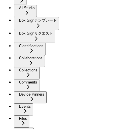
AI Studio
Box Signテンプレート
Box Signリクエスト
Classifications
Collaborations
Collections
Comments
Device Pinners
Events
Files