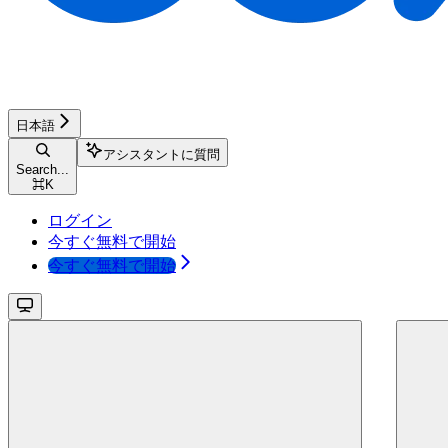
日本語
アシスタントに質問
Search...
⌘
K
ログイン
今すぐ無料で開始
今すぐ無料で開始