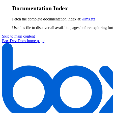
Documentation Index
Fetch the complete documentation index at:
/llms.txt
Use this file to discover all available pages before exploring fur
Skip to main content
Box Dev Docs
home page