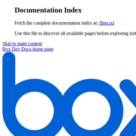
Documentation Index
Fetch the complete documentation index at:
/llms.txt
Use this file to discover all available pages before exploring fur
Skip to main content
Box Dev Docs
home page