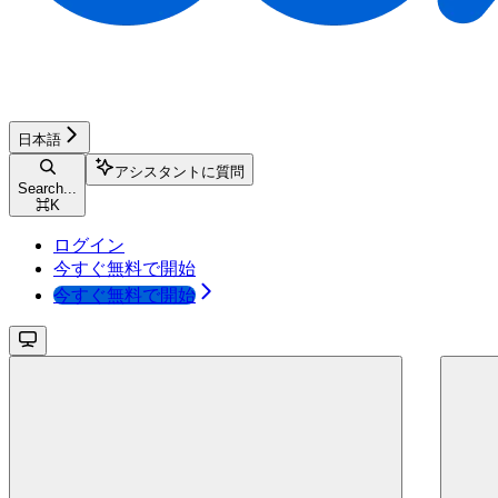
日本語
アシスタントに質問
Search...
⌘
K
ログイン
今すぐ無料で開始
今すぐ無料で開始