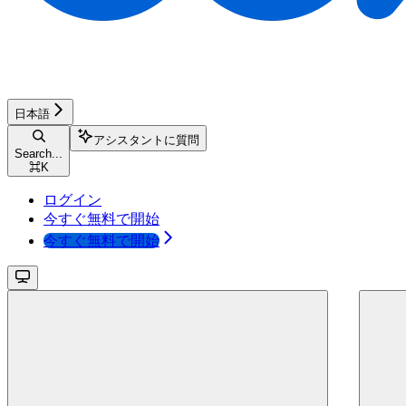
日本語
アシスタントに質問
Search...
⌘
K
ログイン
今すぐ無料で開始
今すぐ無料で開始