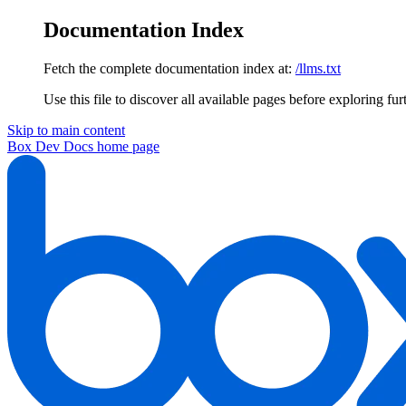
Documentation Index
Fetch the complete documentation index at:
/llms.txt
Use this file to discover all available pages before exploring fur
Skip to main content
Box Dev Docs
home page