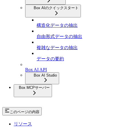
Box AIのクイックスタート
構造化データの抽出
自由形式データの抽出
複雑なデータの抽出
データの要約
Box AI API
Box AI Studio
Box MCPサーバー
このページの内容
リソース