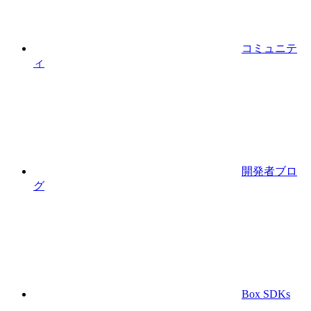
コミュニテ
ィ
開発者ブロ
グ
Box SDKs