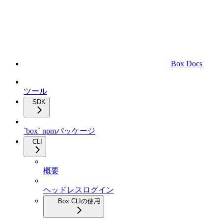
Box Docs
ツール
SDK
`box` npmパッケージ
CLI
概要
ヘッドレスログイン
Box CLIの使用