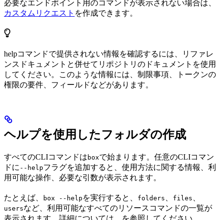
必要なエンドポイント用のコマンドが表示されない場合は、
カスタムリクエスト
を作成できます。
helpコマンドで提供されない情報を確認するには、リファレ
ンスドキュメントと併せてリポジトリのドキュメントを使用
してください。このような情報には、制限事項、トークンの
権限の要件、フィールドなどがあります。
ヘルプを使用したフォルダの作成
すべてのCLIコマンドは
で始まります。任意のCLIコマン
box
ドに
フラグを追加すると、使用方法に関する情報、利
--help
用可能な操作、必要な引数が表示されます。
たとえば、
を実行すると、
、
、
box --help
folders
files
など、利用可能なすべてのリソースコマンドの一覧が
users
表示されます。詳細については、
を参照してください。