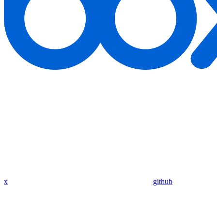
x
github