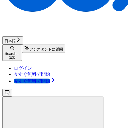
日本語
アシスタントに質問
Search...
⌘
K
ログイン
今すぐ無料で開始
今すぐ無料で開始