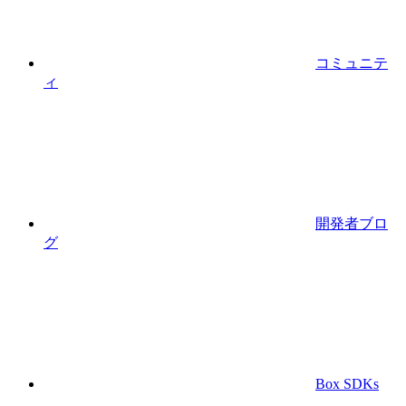
コミュニテ
ィ
開発者ブロ
グ
Box SDKs