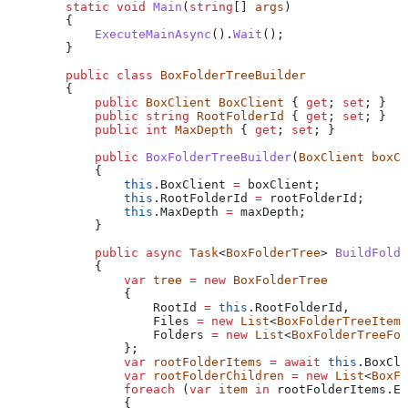
        static
 void
 Main
(
string
[] 
args
)
        {
            ExecuteMainAsync
().
Wait
();
        }
        public
 class
 BoxFolderTreeBuilder
        {
            public
 BoxClient
 BoxClient
 { 
get
; 
set
; }
            public
 string
 RootFolderId
 { 
get
; 
set
; }
            public
 int
 MaxDepth
 { 
get
; 
set
; }
            public
 BoxFolderTreeBuilder
(
BoxClient
 boxCl
            {
                this
.
BoxClient
 =
 boxClient
;
                this
.
RootFolderId
 =
 rootFolderId
;
                this
.
MaxDepth
 =
 maxDepth
;
            }
            public
 async
 Task
<
BoxFolderTree
> 
BuildFolde
            {
                var
 tree
 =
 new
 BoxFolderTree
                {
                    RootId
 =
 this
.
RootFolderId
,
                    Files
 =
 new
 List
<
BoxFolderTreeItem
>
                    Folders
 =
 new
 List
<
BoxFolderTreeFol
                };
                var
 rootFolderItems
 =
 await
 this
.
BoxCli
                var
 rootFolderChildren
 =
 new
 List
<
BoxFo
                foreach
 (
var
 item
 in
 rootFolderItems
.
En
                {