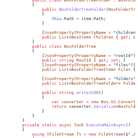
            public
 class
 BoxFolderTreeFolder
 : 
BoxFolde
            {
                public
 BoxFolderTreeFolder
(
BoxFolderTre
                {
                    this
.
Path
 =
 item
.
Path
;
                }
                [
JsonProperty
(
PropertyName
 =
 "children"
                public
 List
<
BoxItem
> 
Children
 { 
get
; 
se
            }
            public
 class
 BoxFolderTree
            {
                [
JsonProperty
(
PropertyName
 =
 "rootId"
)]
                public
 string
 RootId
 { 
get
; 
set
; }
                [
JsonProperty
(
PropertyName
 =
 "files"
)]
                public
 List
<
BoxFolderTreeItem
> 
Files
 { 
                [
JsonProperty
(
PropertyName
 =
 "folders"
)
                public
 List
<
BoxFolderTreeFolder
> 
Folder
                public
 string
 writeJSON
()
                {
                    var
 converter
 =
 new
 Box
.
V2
.
Converte
                    return
 converter
.
Serialize
<
BoxFolde
                }
            }
        }
        private
 static
 async
 Task
 ExecuteMainAsync
()
        {
            using
 (
FileStream
 fs
 =
 new
 FileStream
(
$"./c