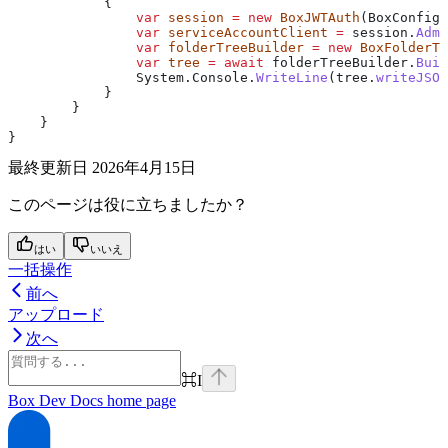
            {
                var
 session
 =
 new
 BoxJWTAuth
(
BoxConfig
.
                var
 serviceAccountClient
 =
 session
.
Admi
                var
 folderTreeBuilder
 =
 new
 BoxFolderTr
                var
 tree
 =
 await
 folderTreeBuilder
.
Buil
                System
.
Console
.
WriteLine
(
tree
.
writeJSON
            }
        }
    }
}
最終更新日
2026年4月15日
このページは役に立ちましたか？
はい
いいえ
一括操作
前へ
アップロード
次へ
⌘
I
Box Dev Docs
home page