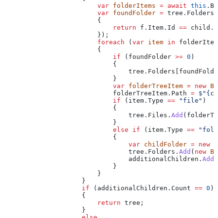
                        var
 folderItems
 =
 await
 this
.
Bo
                        var
 foundFolder
 =
 tree
.
Folders
.
                        {
                            return
 f
.
Item
.
Id
 ==
 child
.
I
                        });
                        foreach
 (
var
 item
 in
 folderItem
                        {
                            if
 (
foundFolder
 >=
 0
)
                            {
                                tree
.
Folders
[
foundFolde
                            }
                            var
 folderTreeItem
 =
 new
 Bo
                            folderTreeItem
.
Path
 =
 $"
{
ch
                            if
 (
item
.
Type
 ==
 "file"
)
                            {
                                tree
.
Files
.
Add
(
folderTr
                            }
                            else
 if
 (
item
.
Type
 ==
 "fold
                            {
                                var
 childFolder
 =
 new
 B
                                tree
.
Folders
.
Add
(
new
 Bo
                                additionalChildren
.
Add
(
                            }
                        }
                    }
                    if
 (
additionalChildren
.
Count
 ==
 0
)
                    {
                        return
 tree
;
                    }
                    else