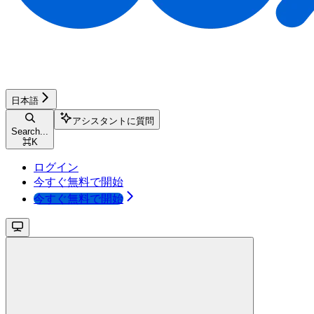
日本語
アシスタントに質問
Search...
⌘
K
ログイン
今すぐ無料で開始
今すぐ無料で開始