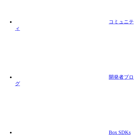
コミュニテ
ィ
開発者ブロ
グ
Box SDKs