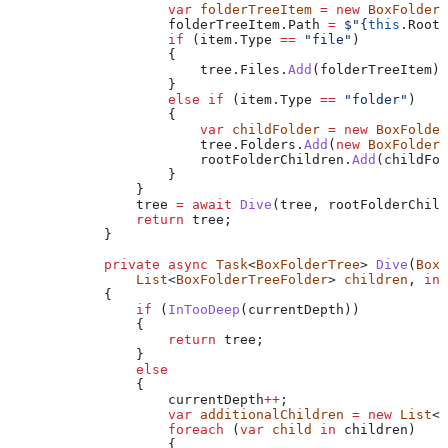
                    var
 folderTreeItem
 =
 new
 BoxFolderT
                    folderTreeItem
.
Path
 =
 $"
{
this
.
RootF
                    if
 (
item
.
Type
 ==
 "file"
)
                    {
                        tree
.
Files
.
Add
(
folderTreeItem
);
                    }
                    else
 if
 (
item
.
Type
 ==
 "folder"
)
                    {
                        var
 childFolder
 =
 new
 BoxFolder
                        tree
.
Folders
.
Add
(
new
 BoxFolderT
                        rootFolderChildren
.
Add
(
childFol
                    }
                }
                tree
 =
 await
 Dive
(
tree
, 
rootFolderChild
                return
 tree
;
            }
            private
 async
 Task
<
BoxFolderTree
> 
Dive
(
BoxF
                List
<
BoxFolderTreeFolder
> 
children
, 
int
            {
                if
 (
InTooDeep
(
currentDepth
))
                {
                    return
 tree
;
                }
                else
                {
                    currentDepth
++
;
                    var
 additionalChildren
 =
 new
 List
<
B
                    foreach
 (
var
 child
 in
 children
)
                    {