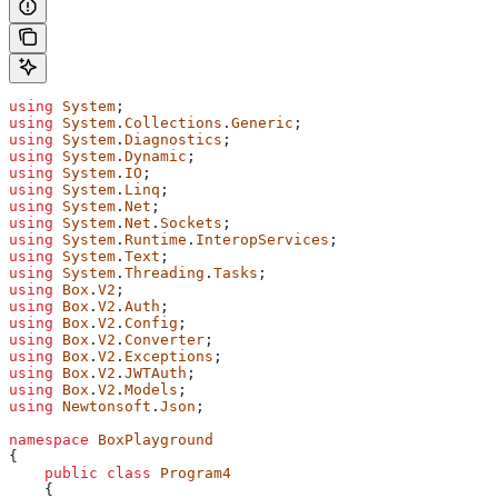
using
 System
;
using
 System
.
Collections
.
Generic
;
using
 System
.
Diagnostics
;
using
 System
.
Dynamic
;
using
 System
.
IO
;
using
 System
.
Linq
;
using
 System
.
Net
;
using
 System
.
Net
.
Sockets
;
using
 System
.
Runtime
.
InteropServices
;
using
 System
.
Text
;
using
 System
.
Threading
.
Tasks
;
using
 Box
.
V2
;
using
 Box
.
V2
.
Auth
;
using
 Box
.
V2
.
Config
;
using
 Box
.
V2
.
Converter
;
using
 Box
.
V2
.
Exceptions
;
using
 Box
.
V2
.
JWTAuth
;
using
 Box
.
V2
.
Models
;
using
 Newtonsoft
.
Json
;
namespace
 BoxPlayground
{
    public
 class
 Program4
    {