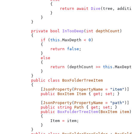
                    {
                        return
 await
 Dive
(
tree
, 
additio
                    }
                }
            }
            private
 bool
 InTooDeep
(
int
 depthCount
)
            {
                if
 (
this
.
MaxDepth
 <
 0
)
                {
                    return
 false
;
                }
                else
                {
                    return
 (
depthCount
 >=
 this
.
MaxDepth
                }
            }
            public
 class
 BoxFolderTreeItem
            {
                [
JsonProperty
(
PropertyName
 =
 "item"
)]
                public
 BoxItem
 Item
 { 
get
; 
set
; }
                [
JsonProperty
(
PropertyName
 =
 "path"
)]
                public
 string
 Path
 { 
get
; 
set
; }
                public
 BoxFolderTreeItem
(
BoxItem
 item
)
                {
                    Item
 =
 item
;
                }
            }