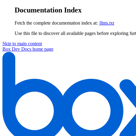
Documentation Index
Fetch the complete documentation index at:
/llms.txt
Use this file to discover all available pages before exploring fur
Skip to main content
Box Dev Docs
home page