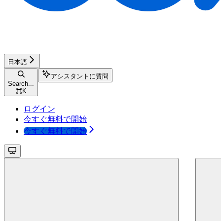
日本語
アシスタントに質問
Search...
⌘
K
ログイン
今すぐ無料で開始
今すぐ無料で開始