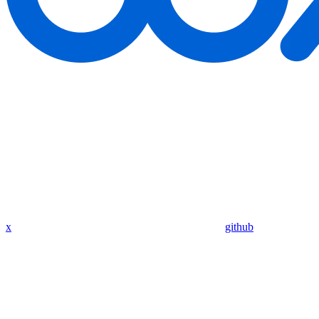
x
github