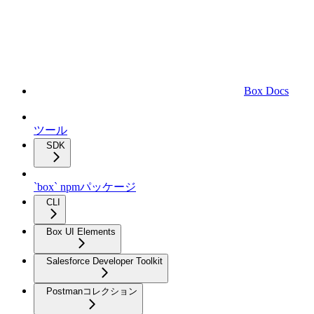
Box Docs
ツール
SDK
`box` npmパッケージ
CLI
Box UI Elements
Salesforce Developer Toolkit
Postmanコレクション