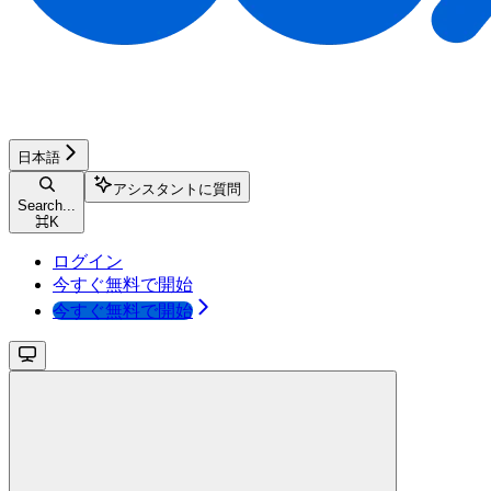
日本語
アシスタントに質問
Search...
⌘
K
ログイン
今すぐ無料で開始
今すぐ無料で開始