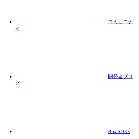
コミュニテ
ィ
開発者ブロ
グ
Box SDKs