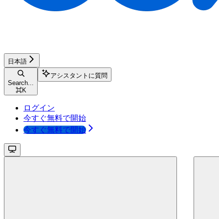
日本語
アシスタントに質問
Search...
⌘
K
ログイン
今すぐ無料で開始
今すぐ無料で開始