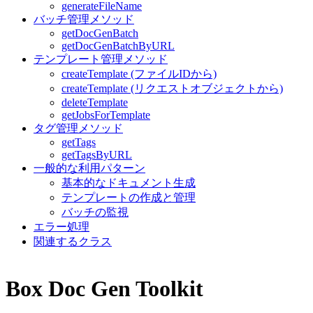
generateFileName
バッチ管理メソッド
getDocGenBatch
getDocGenBatchByURL
テンプレート管理メソッド
createTemplate (ファイルIDから)
createTemplate (リクエストオブジェクトから)
deleteTemplate
getJobsForTemplate
タグ管理メソッド
getTags
getTagsByURL
一般的な利用パターン
基本的なドキュメント生成
テンプレートの作成と管理
バッチの監視
エラー処理
関連するクラス
Box Doc Gen Toolkit