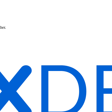
ther.