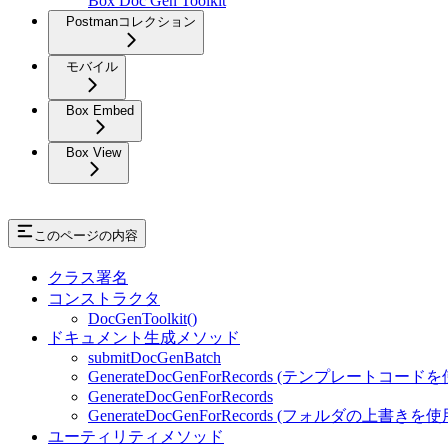
Box Doc Gen Toolkit
Postmanコレクション
モバイル
Box Embed
Box View
このページの内容
クラス署名
コンストラクタ
DocGenToolkit()
ドキュメント生成メソッド
submitDocGenBatch
GenerateDocGenForRecords (テンプレートコード
GenerateDocGenForRecords
GenerateDocGenForRecords (フォルダの上書きを使
ユーティリティメソッド