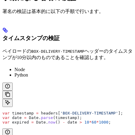
署名の検証は基本的に以下の手順で行います。
タイムスタンプの検証
ペイロードの
ヘッダーのタイムスタ
BOX-DELIVERY-TIMESTAMP
ンプが10分以内のものであることを確認します。
Node
Python
var
 timestamp
 =
 headers
[
'BOX-DELIVERY-TIMESTAMP'
];
var
 date
 =
 Date
.
parse
(
timestamp
);
var
 expired
 =
 Date
.
now
() 
-
 date
 >
 10
*
60
*
1000
;