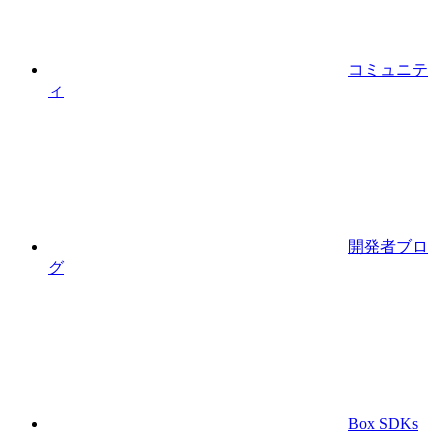
コミュニテ
ィ
開発者ブロ
グ
Box SDKs