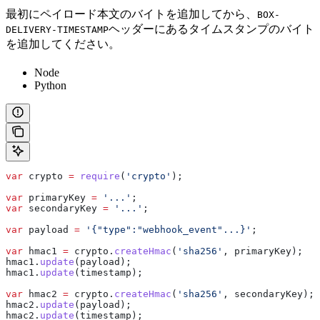
最初にペイロード本文のバイトを追加してから、
BOX-
ヘッダーにあるタイムスタンプのバイト
DELIVERY-TIMESTAMP
を追加してください。
Node
Python
var
 crypto
 =
 require
(
'crypto'
);
var
 primaryKey
 =
 '...'
;
var
 secondaryKey
 =
 '...'
;
var
 payload
 =
 '{"type":"webhook_event"...}'
;
var
 hmac1
 =
 crypto
.
createHmac
(
'sha256'
, 
primaryKey
);
hmac1
.
update
(
payload
);
hmac1
.
update
(
timestamp
);
var
 hmac2
 =
 crypto
.
createHmac
(
'sha256'
, 
secondaryKey
);
hmac2
.
update
(
payload
);
hmac2
.
update
(
timestamp
);