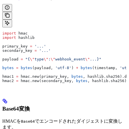
import
 hmac
import
 hashlib
primary_key 
=
 '...'
secondary_key 
=
 '...'
payload 
=
 "{
\"
type
\"
:
\"
webhook_event
\"
...}"
bytes
 =
 bytes
(payload, 
'utf-8'
) 
+
 bytes
(timestamp, 
'utf
hmac1 
=
 hmac.new(primary_key, 
bytes
, hashlib.sha256).di
hmac2 
=
 hmac.new(secondary_key, 
bytes
, hashlib.sha256).
Base64変換
HMACを
でエンコードされたダイジェストに変換し
Base64
ます。