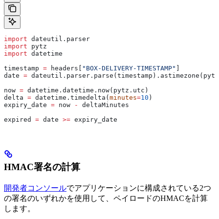
import
 dateutil.parser
import
 pytz
import
 datetime
timestamp 
=
 headers[
"BOX-DELIVERY-TIMESTAMP"
]
date 
=
 dateutil.parser.parse(timestamp).astimezone(pytz
now 
=
 datetime.datetime.now(pytz.utc)
delta 
=
 datetime.timedelta(
minutes
=
10
)
expiry_date 
=
 now 
-
 deltaMinutes
expired 
=
 date 
>=
 expiry_date
HMAC署名の計算
開発者コンソール
でアプリケーションに構成されている2つ
の署名のいずれかを使用して、ペイロードのHMACを計算
します。