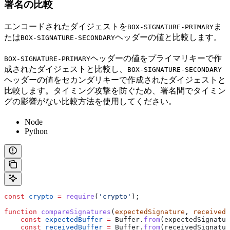
署名の比較
エンコードされたダイジェストを
ま
BOX-SIGNATURE-PRIMARY
たは
ヘッダーの値と比較します。
BOX-SIGNATURE-SECONDARY
ヘッダーの値をプライマリキーで作
BOX-SIGNATURE-PRIMARY
成されたダイジェストと比較し、
BOX-SIGNATURE-SECONDARY
ヘッダーの値をセカンダリキーで作成されたダイジェストと
比較します。タイミング攻撃を防ぐため、署名間でタイミン
グの影響がない比較方法を使用してください。
Node
Python
const
 crypto
 =
 require
(
'crypto'
);
function
 compareSignatures
(
expectedSignature
, 
receivedS
    const
 expectedBuffer
 =
 Buffer
.
from
(
expectedSignatur
    const
 receivedBuffer
 =
 Buffer
.
from
(
receivedSignatur