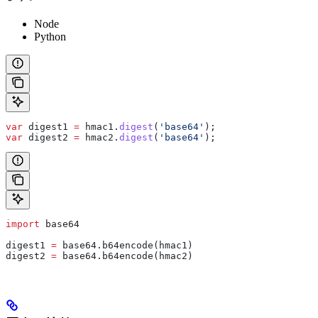
Node
Python
var
 digest1
 =
 hmac1
.
digest
(
'base64'
);
var
 digest2
 =
 hmac2
.
digest
(
'base64'
);
import
 base64
digest1 
=
 base64.b64encode(hmac1)
digest2 
=
 base64.b64encode(hmac2)