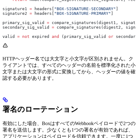
signature1 
=
 headers[
"BOX-SIGNATURE-SECONDARY"
]
signature2 
=
 headers[
"BOX-SIGNATURE-PRIMARY"
]
primary_sig_valid 
=
 compare_signatures(digest1, signatu
secondary_sig_valid 
=
 compare_signatures(digest2, signa
valid 
=
 not
 expired 
and
 (primary_sig_valid 
or
 secondary
HTTPヘッダー名では大文字と小文字が区別されません。ク
ライアントでは、すべてのヘッダーの名前を標準化された小
文字または大文字の形式に変換してから、ヘッダーの値を確
認する必要があります。
署名のローテーション
有効にした場合、BoxはすべてのWebhookペイロードで2つの
署名を送信します。少なくとも1つの署名が有効であれば、
アプリケーションはペイロードを信頼できます。一度に1つ