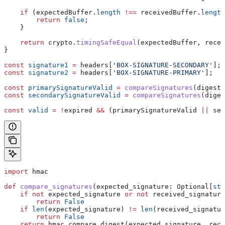
    if
 (
expectedBuffer
.
length
 !==
 receivedBuffer
.
length
        return
 false
;
    }
    return
 crypto
.
timingSafeEqual
(
expectedBuffer
, 
recei
}
const
 signature1
 =
 headers
[
'BOX-SIGNATURE-SECONDARY'
];
const
 signature2
 =
 headers
[
'BOX-SIGNATURE-PRIMARY'
];
const
 primarySignatureValid
 =
 compareSignatures
(
digest1
const
 secondarySignatureValid
 =
 compareSignatures
(
diges
const
 valid
 =
 !
expired
 &&
 (
primarySignatureValid
 ||
 sec
import
 hmac
def
 compare_signatures
(
expected_signature
: Optional[
str
    if
 not
 expected_signature 
or
 not
 received_signature
        return
 False
    if
 len
(expected_signature) 
!=
 len
(received_signatur
        return
 False
    return
 hmac.compare_digest(expected_signature, rece