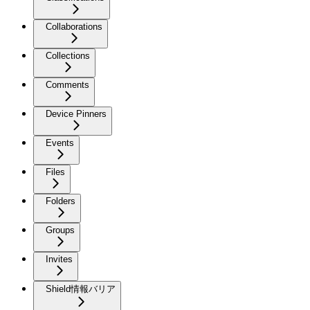
Collaborations
Collections
Comments
Device Pinners
Events
Files
Folders
Groups
Invites
Shield情報バリア