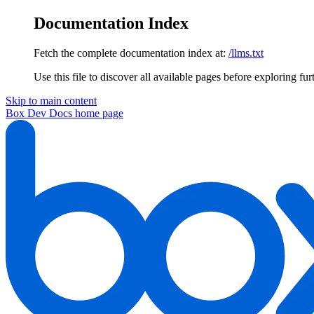
Documentation Index
Fetch the complete documentation index at:
/llms.txt
Use this file to discover all available pages before exploring fur
Skip to main content
Box Dev Docs
home page