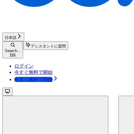
日本語
アシスタントに質問
Search...
⌘
K
ログイン
今すぐ無料で開始
今すぐ無料で開始