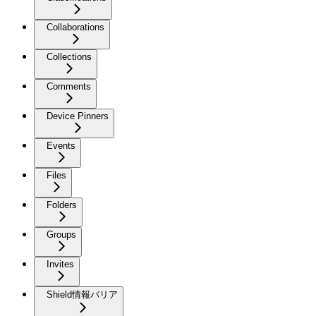
Collaborations
Collections
Comments
Device Pinners
Events
Files
Folders
Groups
Invites
Shield情報バリア