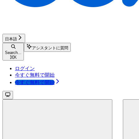
日本語
アシスタントに質問
Search...
⌘
K
ログイン
今すぐ無料で開始
今すぐ無料で開始