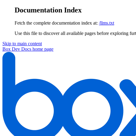
Documentation Index
Fetch the complete documentation index at:
/llms.txt
Use this file to discover all available pages before exploring fur
Skip to main content
Box Dev Docs
home page