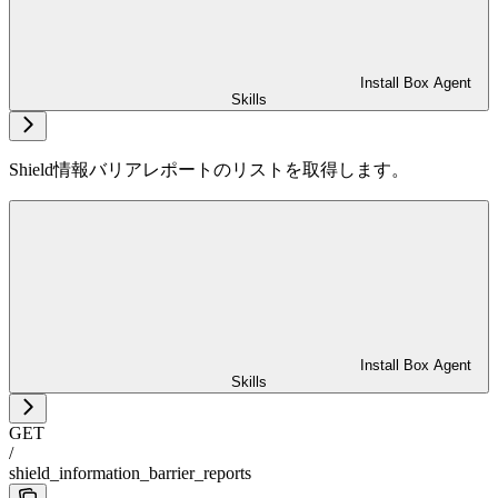
Install Box Agent
Skills
Shield情報バリアレポートのリストを取得します。
Install Box Agent
Skills
GET
/
shield_information_barrier_reports