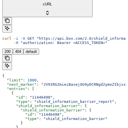
cURL
curl
 -i
 -X
 GET
 "https://api.box.com/2.0/shield_informat
     -H
 "authorization: Bearer <ACCESS_TOKEN>"
200
404
default
{
  "limit"
: 
1000
,
  "next_marker"
: 
"JV9IRGZmieiBasejOG9yDCRNgd2ymoZIbjsxb
  "entries"
: [
    {
      "id"
: 
"11446498"
,
      "type"
: 
"shield_information_barrier_report"
,
      "shield_information_barrier"
: {
        "shield_information_barrier"
: {
          "id"
: 
"11446498"
,
          "type"
: 
"shield_information_barrier"
        }
      },