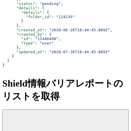
      "status"
: 
"pending"
,
      "details"
: {
        "details"
: {
          "folder_id"
: 
"124235"
        }
      },
      "created_at"
: 
"2020-06-26T18:44:45.869Z"
,
      "created_by"
: {
        "id"
: 
"11446498"
,
        "type"
: 
"user"
      },
      "updated_at"
: 
"2020-07-26T18:44:45.869Z"
    }
  ]
}
Shield情報バリアレポートの
リストを取得