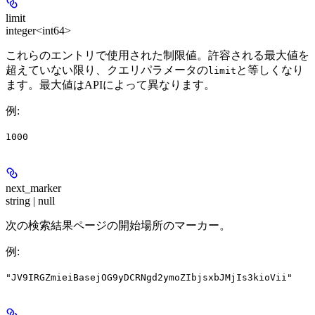
limit
integer<int64>
これらのエントリで使用された制限値。許容される最大値を
超えていない限り、クエリパラメータの
と等しくなり
limit
ます。最大値はAPIによって異なります。
例
:
1000
next_marker
string | null
次の検索結果ページの開始場所のマーカー。
例
:
"JV9IRGZmieiBasejOG9yDCRNgd2ymoZIbjsxbJMjIs3kioVii"