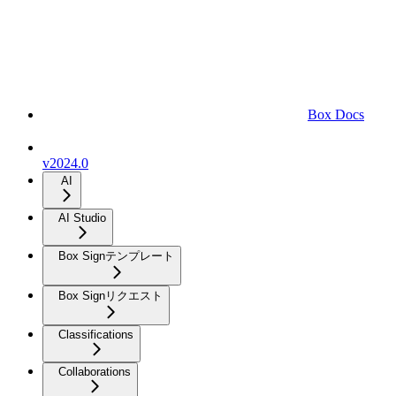
Box Docs
v2024.0
AI
AI Studio
Box Signテンプレート
Box Signリクエスト
Classifications
Collaborations