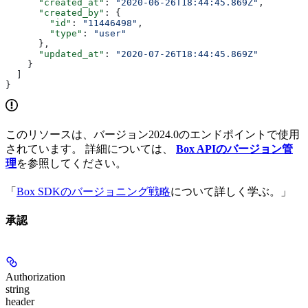
      "created_at"
: 
"2020-06-26T18:44:45.869Z"
,
      "created_by"
: {
        "id"
: 
"11446498"
,
        "type"
: 
"user"
      },
      "updated_at"
: 
"2020-07-26T18:44:45.869Z"
    }
  ]
}
このリソースは、バージョン2024.0のエンドポイントで使用
されています。 詳細については、
Box APIのバージョン管
理
を参照してください。
「
Box SDKのバージョニング戦略
について詳しく学ぶ。」
承認
Authorization
string
header