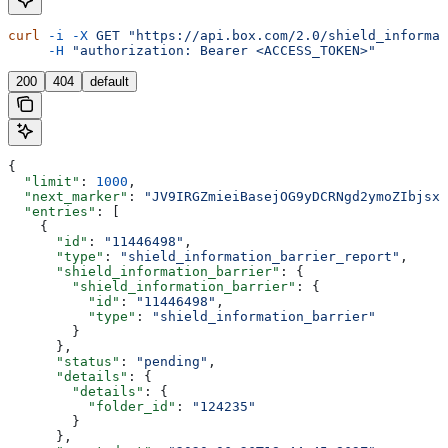
curl
 -i
 -X
 GET
 "https://api.box.com/2.0/shield_informat
     -H
 "authorization: Bearer <ACCESS_TOKEN>"
200
404
default
{
  "limit"
: 
1000
,
  "next_marker"
: 
"JV9IRGZmieiBasejOG9yDCRNgd2ymoZIbjsxb
  "entries"
: [
    {
      "id"
: 
"11446498"
,
      "type"
: 
"shield_information_barrier_report"
,
      "shield_information_barrier"
: {
        "shield_information_barrier"
: {
          "id"
: 
"11446498"
,
          "type"
: 
"shield_information_barrier"
        }
      },
      "status"
: 
"pending"
,
      "details"
: {
        "details"
: {
          "folder_id"
: 
"124235"
        }
      },