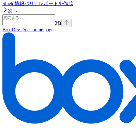
Shield情報バリアレポートを作成
次へ
⌘
I
Box Dev Docs
home page