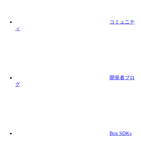
コミュニテ
ィ
開発者ブロ
グ
Box SDKs