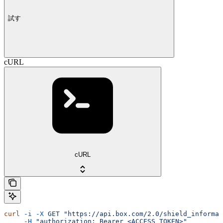
試す
cURL
cURL
curl
 -i
 -X
 GET
 "https://api.box.com/2.0/shield_informat
     -H
 "authorization: Bearer <ACCESS_TOKEN>"