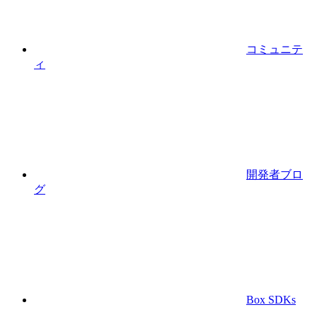
コミュニテ
ィ
開発者ブロ
グ
Box SDKs