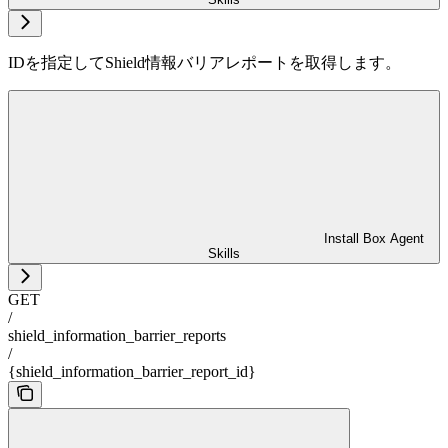
IDを指定してShield情報バリアレポートを取得します。
Install Box Agent
Skills
GET
/
shield_information_barrier_reports
/
{shield_information_barrier_report_id}