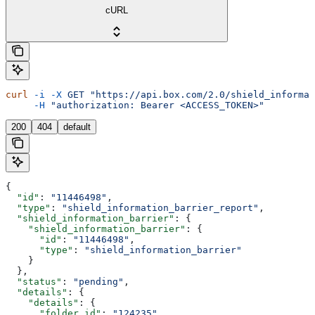
cURL
curl
 -i
 -X
 GET
 "https://api.box.com/2.0/shield_informat
     -H
 "authorization: Bearer <ACCESS_TOKEN>"
200
404
default
{
  "id"
: 
"11446498"
,
  "type"
: 
"shield_information_barrier_report"
,
  "shield_information_barrier"
: {
    "shield_information_barrier"
: {
      "id"
: 
"11446498"
,
      "type"
: 
"shield_information_barrier"
    }
  },
  "status"
: 
"pending"
,
  "details"
: {
    "details"
: {
      "folder_id"
: 
"124235"