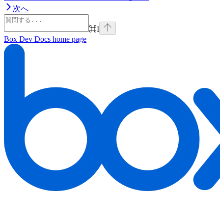
次へ
⌘
I
Box Dev Docs
home page