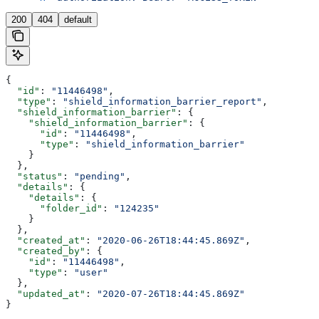
200
404
default
{
  "id"
: 
"11446498"
,
  "type"
: 
"shield_information_barrier_report"
,
  "shield_information_barrier"
: {
    "shield_information_barrier"
: {
      "id"
: 
"11446498"
,
      "type"
: 
"shield_information_barrier"
    }
  },
  "status"
: 
"pending"
,
  "details"
: {
    "details"
: {
      "folder_id"
: 
"124235"
    }
  },
  "created_at"
: 
"2020-06-26T18:44:45.869Z"
,
  "created_by"
: {
    "id"
: 
"11446498"
,
    "type"
: 
"user"
  },
  "updated_at"
: 
"2020-07-26T18:44:45.869Z"
}