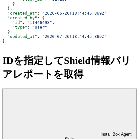
    }
  },
  "created_at"
: 
"2020-06-26T18:44:45.869Z"
,
  "created_by"
: {
    "id"
: 
"11446498"
,
    "type"
: 
"user"
  },
  "updated_at"
: 
"2020-07-26T18:44:45.869Z"
}
IDを指定してShield情報バリ
アレポートを取得
Install Box Agent
Skills