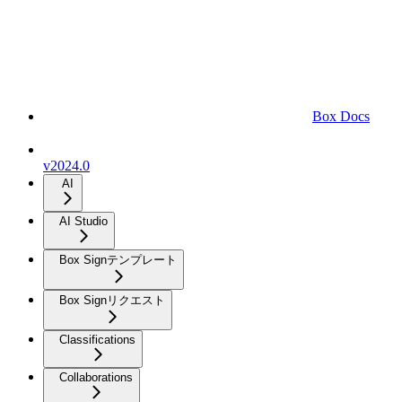
Box Docs
v2024.0
AI
AI Studio
Box Signテンプレート
Box Signリクエスト
Classifications
Collaborations