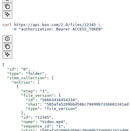
curl
 https://api.box.com/2.0/files/12345
 \
    -H
 "authorization: Bearer ACCESS_TOKEN"
{
  "id"
: 
"0"
,
  "type"
: 
"folder"
,
  "item_collection"
: {
    "entries"
: [
      {
        "etag"
: 
"1"
,
        "file_version"
: {
          "id"
: 
"56663434454334"
,
          "sha1"
: 
"585afa5209bbd586c79499b7336601341ad0
          "type"
: 
"file_version"
        },
        "id"
: 
"12345"
,
        "name"
: 
"Video.mp4"
,
        "sequence_id"
: 
"1"
,
        "sha1"
: 
"585afa5209bbd586c79499b7336601341ad06c