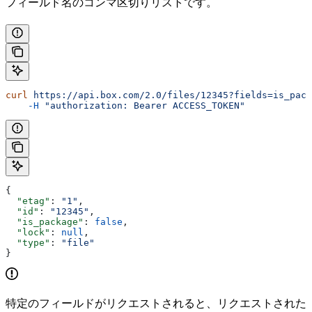
フィールド名のコンマ区切りリストです。
curl
 https://api.box.com/2.0/files/12345?fields=is_pack
    -H
 "authorization: Bearer ACCESS_TOKEN"
{
  "etag"
: 
"1"
,
  "id"
: 
"12345"
,
  "is_package"
: 
false
,
  "lock"
: 
null
,
  "type"
: 
"file"
}
特定のフィールドがリクエストされると、リクエストされた