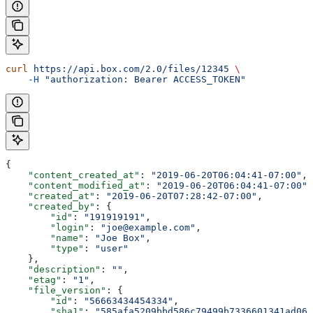
curl
 https://api.box.com/2.0/files/12345
 \
    -H
 "authorization: Bearer ACCESS_TOKEN"
{
    "content_created_at"
: 
"2019-06-20T06:04:41-07:00"
,
    "content_modified_at"
: 
"2019-06-20T06:04:41-07:00"
,
    "created_at"
: 
"2019-06-20T07:28:42-07:00"
,
    "created_by"
: {
        "id"
: 
"191919191"
,
        "login"
: 
"joe@example.com"
,
        "name"
: 
"Joe Box"
,
        "type"
: 
"user"
    },
    "description"
: 
""
,
    "etag"
: 
"1"
,
    "file_version"
: {
        "id"
: 
"56663434454334"
,
        "sha1"
: 
"585afa5209bbd586c79499b7336601341ad06c