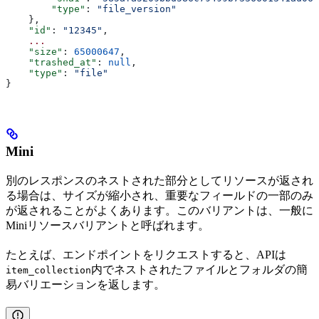
        "type"
: 
"file_version"
    },
    "id"
: 
"12345"
,
    ...
    "size"
: 
65000647
,
    "trashed_at"
: 
null
,
    "type"
: 
"file"
}
Mini
別のレスポンスのネストされた部分としてリソースが返され
る場合は、サイズが縮小され、重要なフィールドの一部のみ
が返されることがよくあります。このバリアントは、一般に
Miniリソースバリアントと呼ばれます。
たとえば、
エンドポイントをリクエストすると、APIは
内でネストされたファイルとフォルダの簡
item_collection
易バリエーションを返します。