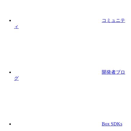
コミュニテ
ィ
開発者ブロ
グ
Box SDKs