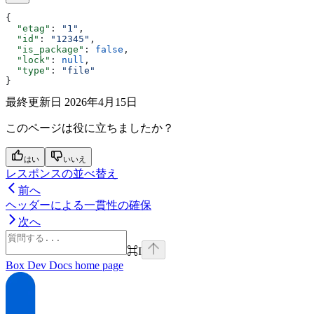
{
  "etag"
: 
"1"
,
  "id"
: 
"12345"
,
  "is_package"
: 
false
,
  "lock"
: 
null
,
  "type"
: 
"file"
}
最終更新日
2026年4月15日
このページは役に立ちましたか？
はい
いいえ
レスポンスの並べ替え
前へ
ヘッダーによる一貫性の確保
次へ
⌘
I
Box Dev Docs
home page