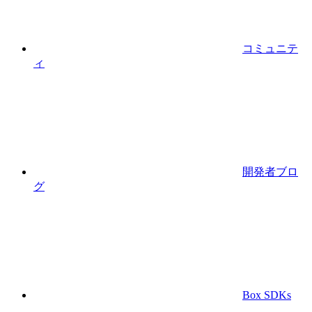
コミュニテ
ィ
開発者ブロ
グ
Box SDKs