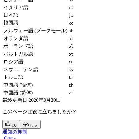
イタリア語
it
日本語
ja
韓国語
ko
ノルウェー語 (ブークモール)
nb
オランダ語
nl
ポーランド語
pl
ポルトガル語
pt
ロシア語
ru
スウェーデン語
sv
トルコ語
tr
中国語 (簡体)
zh
中国語 (繁体)
zt
最終更新日
2026年3月20日
このページは役に立ちましたか？
はい
いいえ
通知の抑制