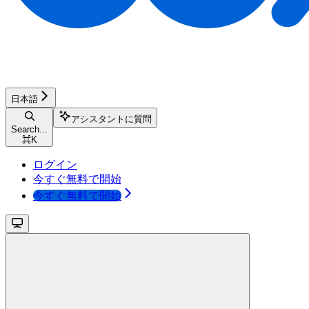
日本語
アシスタントに質問
Search...
⌘
K
ログイン
今すぐ無料で開始
今すぐ無料で開始