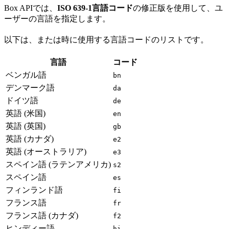
Box APIでは、
ISO 639-1言語コード
の修正版を使用して、ユ
ーザーの言語を指定します。
以下は、
または
時に使用する言語コードのリストです。
言語
コード
ベンガル語
bn
デンマーク語
da
ドイツ語
de
英語 (米国)
en
英語 (英国)
gb
英語 (カナダ)
e2
英語 (オーストラリア)
e3
スペイン語 (ラテンアメリカ)
s2
スペイン語
es
フィンランド語
fi
フランス語
fr
フランス語 (カナダ)
f2
ヒンディー語
hi