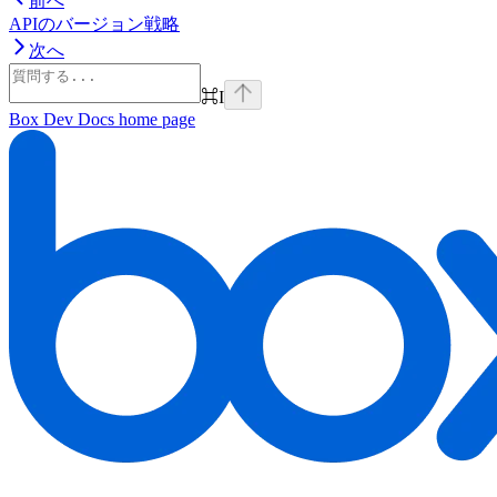
前へ
APIのバージョン戦略
次へ
⌘
I
Box Dev Docs
home page