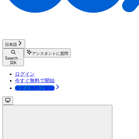
日本語
アシスタントに質問
Search...
⌘
K
ログイン
今すぐ無料で開始
今すぐ無料で開始