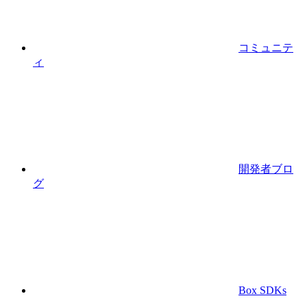
コミュニテ
ィ
開発者ブロ
グ
Box SDKs