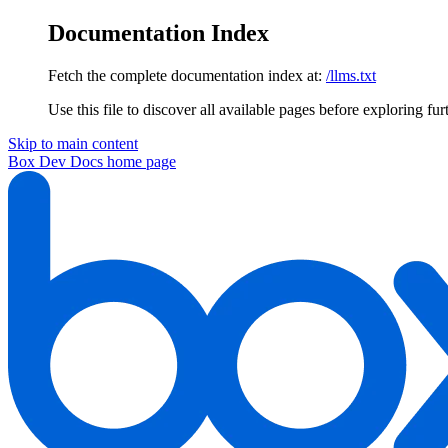
Documentation Index
Fetch the complete documentation index at:
/llms.txt
Use this file to discover all available pages before exploring fur
Skip to main content
Box Dev Docs
home page