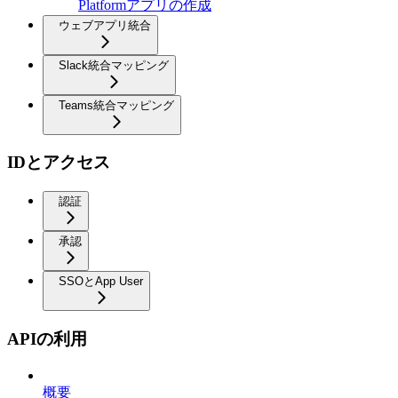
Platformアプリの作成
ウェブアプリ統合
Slack統合マッピング
Teams統合マッピング
IDとアクセス
認証
承認
SSOとApp User
APIの利用
概要