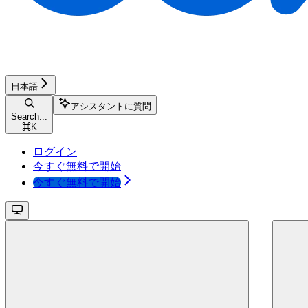
日本語
アシスタントに質問
Search...
⌘
K
ログイン
今すぐ無料で開始
今すぐ無料で開始