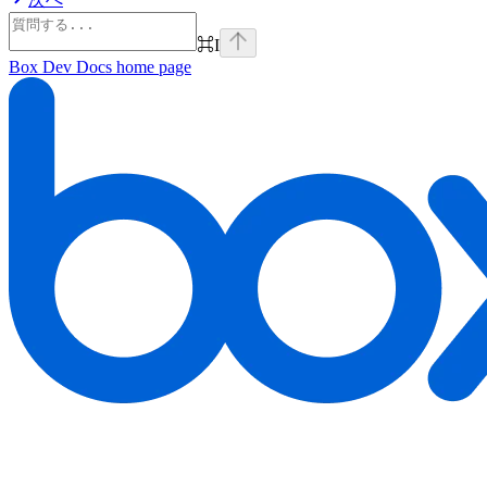
⌘
I
Box Dev Docs
home page