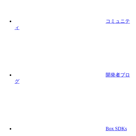
コミュニテ
ィ
開発者ブロ
グ
Box SDKs