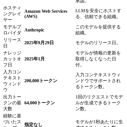
承認。
ホスティ
LLMを安全にホストす
Amazon Web Services
ングレイ
(AWS)
る、信頼できる組織。
ヤー
モデルプ
このモデルを提供する
Anthropic
ロバイダ
組織。
リリース
2025年9月29日
モデルのリリース日。
日
ナレッジ
モデルが情報の更新を
カットオ
2025年1月
取得しなくなった日
フ日
付。
入力コン
入力コンテキストウィ
テキスト
200,000トークン
ンドウでサポートされ
ウィンド
るトークン数。
ウ
出力トー
1回のリクエストでモデ
クンの最
64,000トークン
ルが生成できるトーク
大数
ン数。
経験に基
づいたス
モデルが1秒あたりに生
指定なし