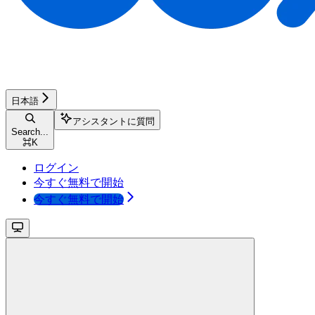
日本語
アシスタントに質問
Search...
⌘
K
ログイン
今すぐ無料で開始
今すぐ無料で開始