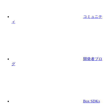
コミュニテ
ィ
開発者ブロ
グ
Box SDKs