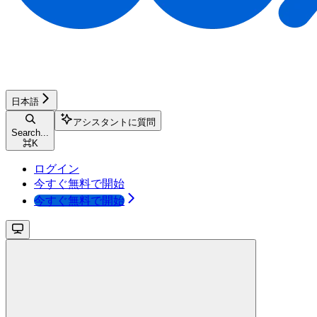
日本語
アシスタントに質問
Search...
⌘
K
ログイン
今すぐ無料で開始
今すぐ無料で開始