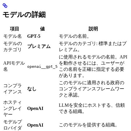
モデルの詳細
項目
値
説明
モデル名
GPT-5
モデルの名前。
モデルの
モデルのカテゴリ: 標準またはプ
プレミアム
カテゴリ
レミアム。
に使用されるモデルの名前。API
APIモデル
を動作させるには、ユーザーが
openai__gpt_5
名
この名前を正確に指定する必要
があります。
このモデルに適用される政府の
コンプラ
なし
コンプライアンスフレームワー
イアンス
クと承認。
ホスティ
LLMを安全にホストする、信頼
ングレイ
OpenAI
できる組織。
ヤー
モデルプ
このモデルを提供する組織。
OpenAI
ロバイダ