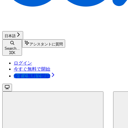
日本語
アシスタントに質問
Search...
⌘
K
ログイン
今すぐ無料で開始
今すぐ無料で開始