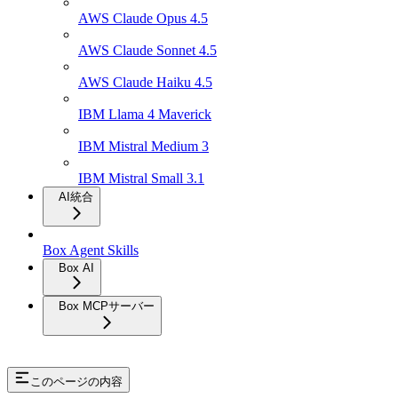
AWS Claude Opus 4.5
AWS Claude Sonnet 4.5
AWS Claude Haiku 4.5
IBM Llama 4 Maverick
IBM Mistral Medium 3
IBM Mistral Small 3.1
AI統合
Box Agent Skills
Box AI
Box MCPサーバー
このページの内容