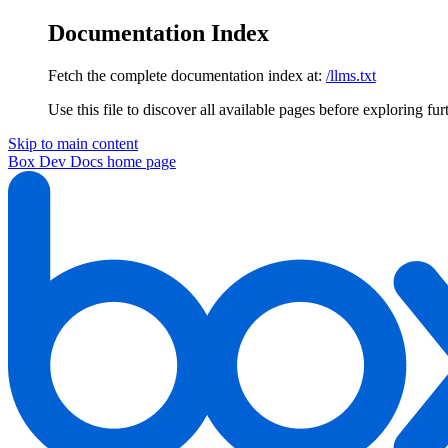
Documentation Index
Fetch the complete documentation index at:
/llms.txt
Use this file to discover all available pages before exploring fur
Skip to main content
Box Dev Docs
home page