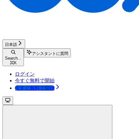
日本語
アシスタントに質問
Search...
⌘
K
ログイン
今すぐ無料で開始
今すぐ無料で開始