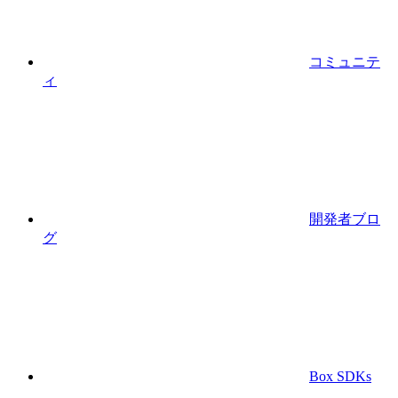
コミュニテ
ィ
開発者ブロ
グ
Box SDKs