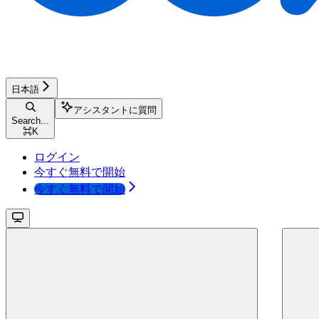
日本語
アシスタントに質問
Search...
⌘
K
ログイン
今すぐ無料で開始
今すぐ無料で開始