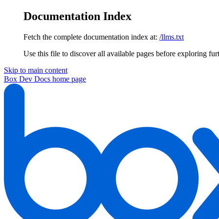
Documentation Index
Fetch the complete documentation index at:
/llms.txt
Use this file to discover all available pages before exploring fur
Skip to main content
Box Dev Docs
home page