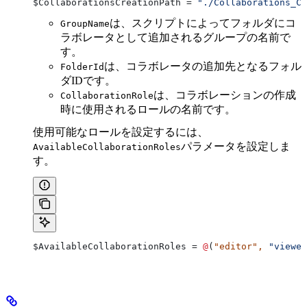
$CollaborationsCreationPath
 = 
"./Collaborations_Cr
は、スクリプトによってフォルダにコ
GroupName
ラボレータとして追加されるグループの名前で
す。
は、コラボレータの追加先となるフォル
FolderId
ダIDです。
は、コラボレーションの作成
CollaborationRole
時に使用されるロールの名前です。
使用可能なロールを設定するには、
パラメータを設定しま
AvailableCollaborationRoles
す。
$AvailableCollaborationRoles
 = 
@
(
"editor"
,
 "viewer