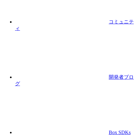
コミュニテ
ィ
開発者ブロ
グ
Box SDKs