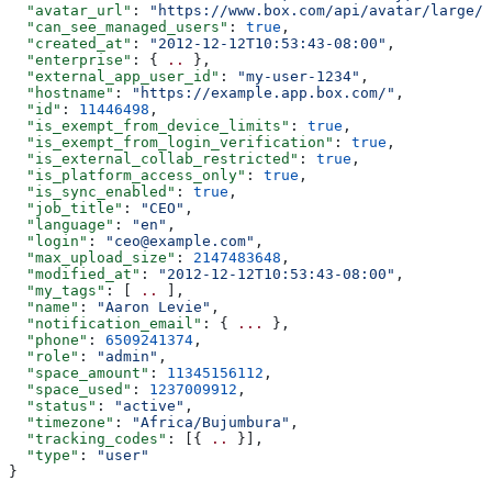
  "avatar_url"
: 
"https://www.box.com/api/avatar/large/1
  "can_see_managed_users"
: 
true
,
  "created_at"
: 
"2012-12-12T10:53:43-08:00"
,
  "enterprise"
: { 
..
 },
  "external_app_user_id"
: 
"my-user-1234"
,
  "hostname"
: 
"https://example.app.box.com/"
,
  "id"
: 
11446498
,
  "is_exempt_from_device_limits"
: 
true
,
  "is_exempt_from_login_verification"
: 
true
,
  "is_external_collab_restricted"
: 
true
,
  "is_platform_access_only"
: 
true
,
  "is_sync_enabled"
: 
true
,
  "job_title"
: 
"CEO"
,
  "language"
: 
"en"
,
  "login"
: 
"ceo@example.com"
,
  "max_upload_size"
: 
2147483648
,
  "modified_at"
: 
"2012-12-12T10:53:43-08:00"
,
  "my_tags"
: [ 
..
 ],
  "name"
: 
"Aaron Levie"
,
  "notification_email"
: { 
...
 },
  "phone"
: 
6509241374
,
  "role"
: 
"admin"
,
  "space_amount"
: 
11345156112
,
  "space_used"
: 
1237009912
,
  "status"
: 
"active"
,
  "timezone"
: 
"Africa/Bujumbura"
,
  "tracking_codes"
: [{ 
..
 }],
  "type"
: 
"user"
}