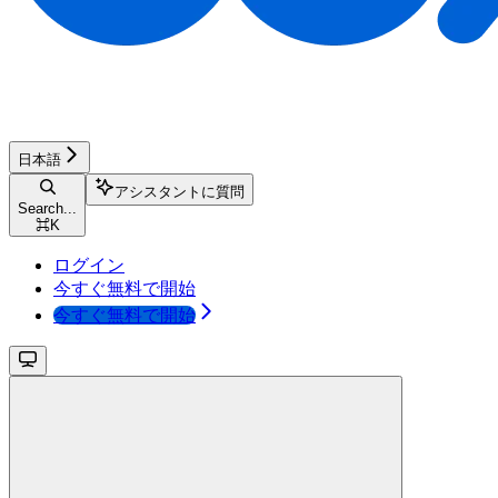
日本語
アシスタントに質問
Search...
⌘
K
ログイン
今すぐ無料で開始
今すぐ無料で開始