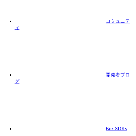
コミュニテ
ィ
開発者ブロ
グ
Box SDKs