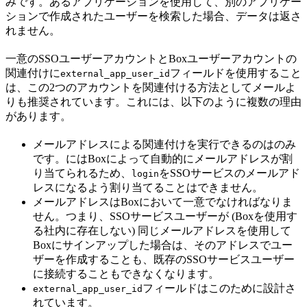
みです。あるアプリケーションを使用して、別のアプリケー
ションで作成されたユーザーを検索した場合、データは返さ
れません。
一意のSSOユーザーアカウントとBoxユーザーアカウントの
関連付けに
フィールドを使用すること
external_app_user_id
は、この2つのアカウントを関連付ける方法としてメールよ
りも推奨されています。これには、以下のように複数の理由
があります。
メールアドレスによる関連付けを実行できるのは
のみ
です。
にはBoxによって自動的にメールアドレスが割
り当てられるため、
をSSOサービスのメールアド
login
レスになるよう割り当てることはできません。
メールアドレスはBoxにおいて一意でなければなりま
せん。つまり、SSOサービスユーザーが (Boxを使用す
る社内に存在しない) 同じメールアドレスを使用して
Boxにサインアップした場合は、そのアドレスでユー
ザーを作成することも、既存のSSOサービスユーザー
に接続することもできなくなります。
フィールドはこのために設計さ
external_app_user_id
れています。