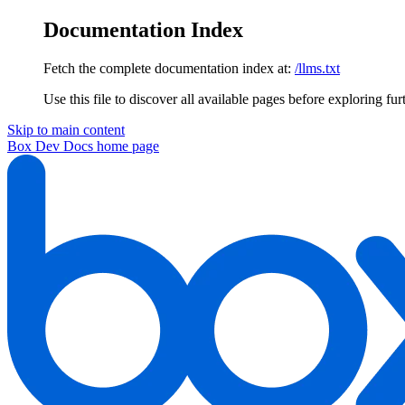
Documentation Index
Fetch the complete documentation index at:
/llms.txt
Use this file to discover all available pages before exploring fur
Skip to main content
Box Dev Docs
home page