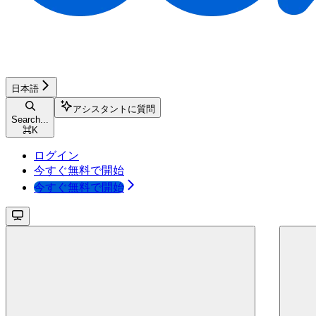
日本語
アシスタントに質問
Search...
⌘
K
ログイン
今すぐ無料で開始
今すぐ無料で開始