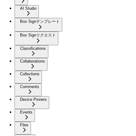
AI Studio
Box Signテンプレート
Box Signリクエスト
Classifications
Collaborations
Collections
Comments
Device Pinners
Events
Files