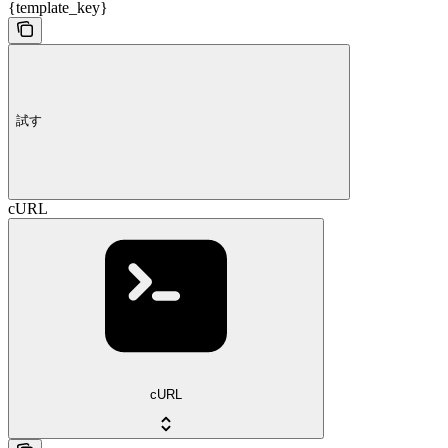
{template_key}
試す
cURL
cURL