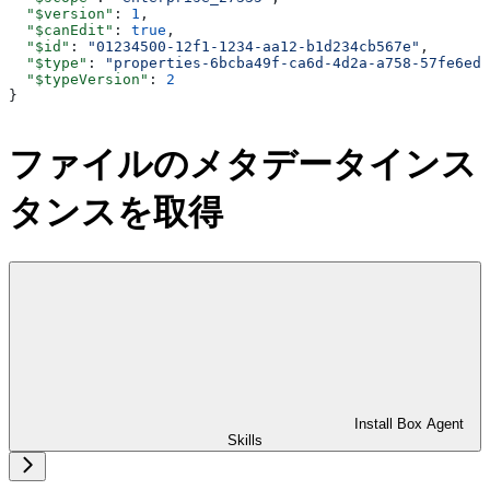
  "$version"
: 
1
,
  "$canEdit"
: 
true
,
  "$id"
: 
"01234500-12f1-1234-aa12-b1d234cb567e"
,
  "$type"
: 
"properties-6bcba49f-ca6d-4d2a-a758-57fe6edf
  "$typeVersion"
: 
2
}
ファイルのメタデータインス
タンスを取得
Install Box Agent
Skills