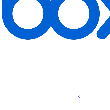
x
github