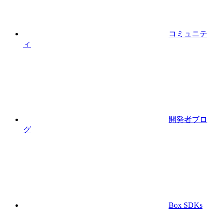
コミュニテ
ィ
開発者ブロ
グ
Box SDKs