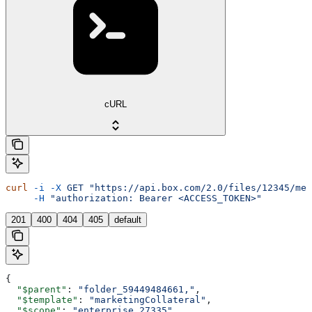
cURL
curl
 -i
 -X
 GET
 "https://api.box.com/2.0/files/12345/met
     -H
 "authorization: Bearer <ACCESS_TOKEN>"
201
400
404
405
default
{
  "$parent"
: 
"folder_59449484661,"
,
  "$template"
: 
"marketingCollateral"
,
  "$scope"
: 
"enterprise_27335"
,