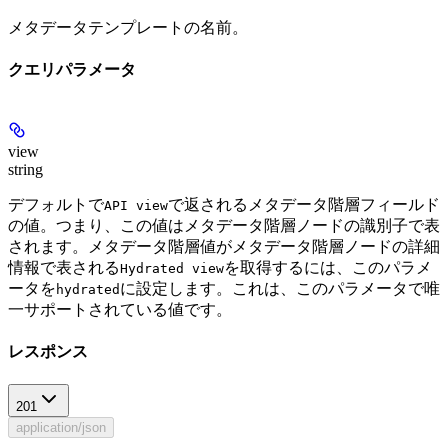
メタデータテンプレートの名前。
クエリパラメータ
view
string
デフォルトで
で返されるメタデータ階層フィールド
API view
の値。つまり、この値はメタデータ階層ノードの識別子で表
されます。メタデータ階層値がメタデータ階層ノードの詳細
情報で表される
を取得するには、このパラメ
Hydrated view
ータを
に設定します。これは、このパラメータで唯
hydrated
一サポートされている値です。
レスポンス
201
application/json