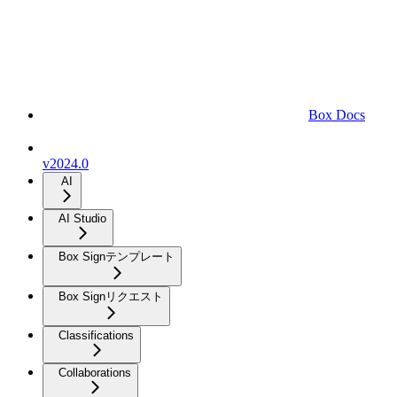
Box Docs
v2024.0
AI
AI Studio
Box Signテンプレート
Box Signリクエスト
Classifications
Collaborations