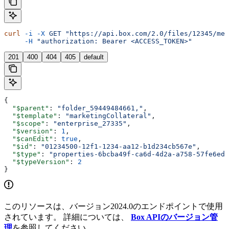
curl
 -i
 -X
 GET
 "https://api.box.com/2.0/files/12345/met
     -H
 "authorization: Bearer <ACCESS_TOKEN>"
201
400
404
405
default
{
  "$parent"
: 
"folder_59449484661,"
,
  "$template"
: 
"marketingCollateral"
,
  "$scope"
: 
"enterprise_27335"
,
  "$version"
: 
1
,
  "$canEdit"
: 
true
,
  "$id"
: 
"01234500-12f1-1234-aa12-b1d234cb567e"
,
  "$type"
: 
"properties-6bcba49f-ca6d-4d2a-a758-57fe6edf
  "$typeVersion"
: 
2
}
このリソースは、バージョン2024.0のエンドポイントで使用
されています。 詳細については、
Box APIのバージョン管
理
を参照してください。