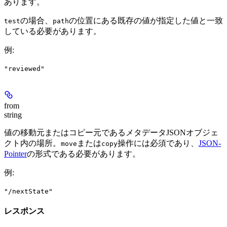
あります。
の場合、
の位置にある既存の値が指定した値と一致
test
path
している必要があります。
例
:
"reviewed"
from
string
値の移動元またはコピー元であるメタデータJSONオブジェ
クト内の場所。
または
操作には必須であり、
JSON-
move
copy
Pointer
の形式である必要があります。
例
:
"/nextState"
レスポンス