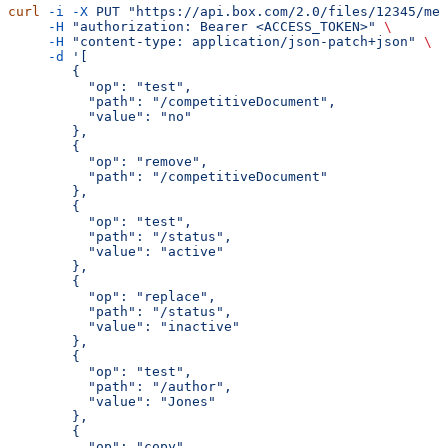
curl
 -i
 -X
 PUT
 "https://api.box.com/2.0/files/12345/met
     -H
 "authorization: Bearer <ACCESS_TOKEN>"
 \
     -H
 "content-type: application/json-patch+json"
 \
     -d
 '[
        {
          "op": "test",
          "path": "/competitiveDocument",
          "value": "no"
        },
        {
          "op": "remove",
          "path": "/competitiveDocument"
        },
        {
          "op": "test",
          "path": "/status",
          "value": "active"
        },
        {
          "op": "replace",
          "path": "/status",
          "value": "inactive"
        },
        {
          "op": "test",
          "path": "/author",
          "value": "Jones"
        },
        {
          "op": "copy",