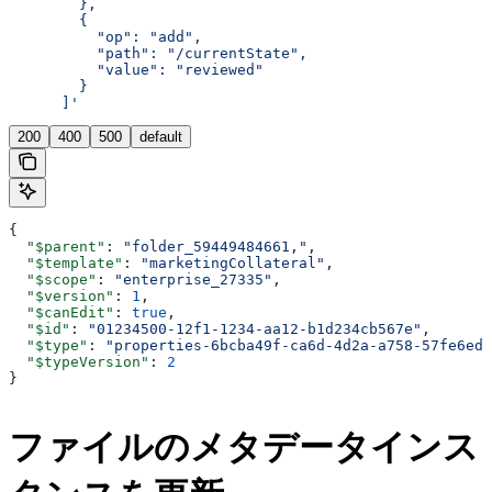
        },
        {
          "op": "add",
          "path": "/currentState",
          "value": "reviewed"
        }
      ]'
200
400
500
default
{
  "$parent"
: 
"folder_59449484661,"
,
  "$template"
: 
"marketingCollateral"
,
  "$scope"
: 
"enterprise_27335"
,
  "$version"
: 
1
,
  "$canEdit"
: 
true
,
  "$id"
: 
"01234500-12f1-1234-aa12-b1d234cb567e"
,
  "$type"
: 
"properties-6bcba49f-ca6d-4d2a-a758-57fe6edf
  "$typeVersion"
: 
2
}
ファイルのメタデータインス