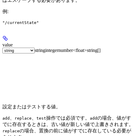
はエスケープする必要があります。
例
:
"/currentState"
value
string
integer
number<float>
string[]
設定またはテストする値。
、
、
操作では必須です。
の場合、値がす
add
replace
test
add
でに存在するときは、古い値が新しい値で上書きされます。
の場合、置換の前に値がすでに存在している必要が
replace