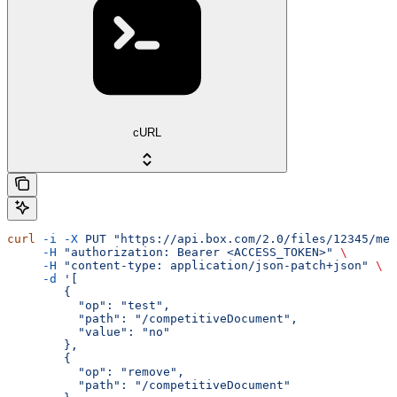
cURL
curl
 -i
 -X
 PUT
 "https://api.box.com/2.0/files/12345/met
     -H
 "authorization: Bearer <ACCESS_TOKEN>"
 \
     -H
 "content-type: application/json-patch+json"
 \
     -d
 '[
        {
          "op": "test",
          "path": "/competitiveDocument",
          "value": "no"
        },
        {
          "op": "remove",
          "path": "/competitiveDocument"