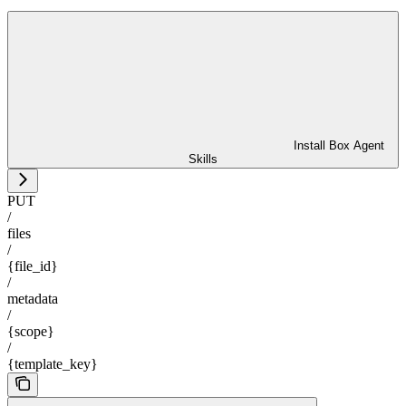
Install Box Agent
Skills
PUT
/
files
/
{file_id}
/
metadata
/
{scope}
/
{template_key}