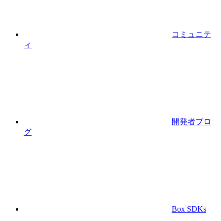
コミュニテ
ィ
開発者ブロ
グ
Box SDKs