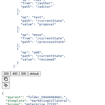
          "from": "/author",
          "path": "/editor"
        },
        {
          "op": "test",
          "path": "/currentState",
          "value": "proposal"
        },
        {
          "op": "move",
          "from": "/currentState",
          "path": "/previousState"
        },
        {
          "op": "add",
          "path": "/currentState",
          "value": "reviewed"
        }
      ]'
200
400
500
default
{
  "$parent"
: 
"folder_59449484661,"
,
  "$template"
: 
"marketingCollateral"
,
  "$scope"
: 
"enterprise_27335"
,