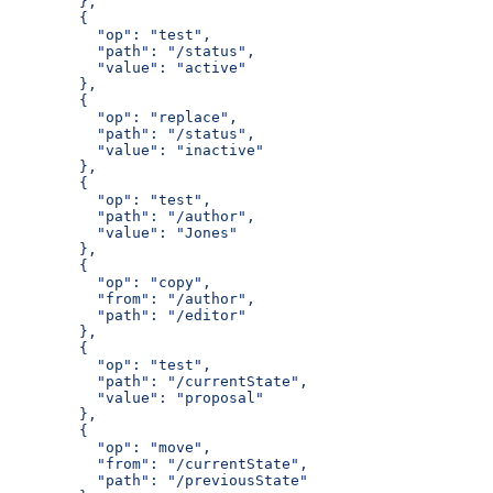
        },
        {
          "op": "test",
          "path": "/status",
          "value": "active"
        },
        {
          "op": "replace",
          "path": "/status",
          "value": "inactive"
        },
        {
          "op": "test",
          "path": "/author",
          "value": "Jones"
        },
        {
          "op": "copy",
          "from": "/author",
          "path": "/editor"
        },
        {
          "op": "test",
          "path": "/currentState",
          "value": "proposal"
        },
        {
          "op": "move",
          "from": "/currentState",
          "path": "/previousState"