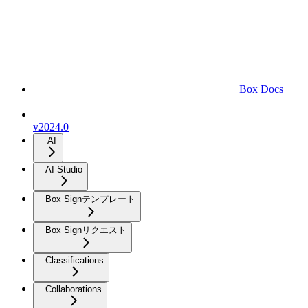
Box Docs
v2024.0
AI
AI Studio
Box Signテンプレート
Box Signリクエスト
Classifications
Collaborations