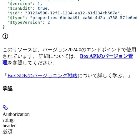
  "$version"
: 
1
,
  "$canEdit"
: 
true
,
  "$id"
: 
"01234500-12f1-1234-aa12-b1d234cb567e"
,
  "$type"
: 
"properties-6bcba49f-ca6d-4d2a-a758-57fe6edf
  "$typeVersion"
: 
2
}
このリソースは、バージョン2024.0のエンドポイントで使用
されています。 詳細については、
Box APIのバージョン管
理
を参照してください。
「
Box SDKのバージョニング戦略
について詳しく学ぶ。」
承認
Authorization
string
header
必須