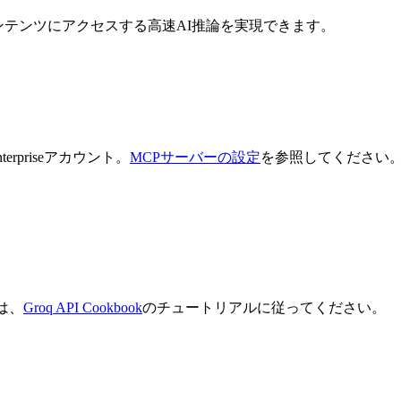
xコンテンツにアクセスする高速AI推論を実現できます。
rpriseアカウント。
MCPサーバーの設定
を参照してください
は、
Groq API Cookbook
のチュートリアルに従ってください。