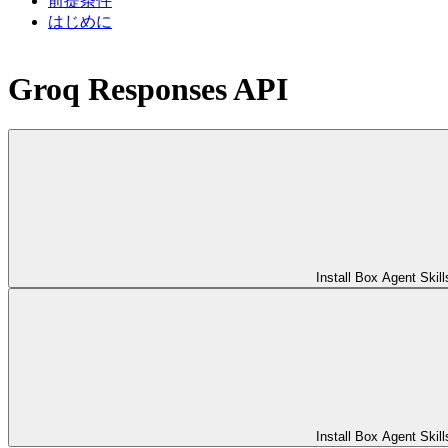
前提条件
はじめに
Groq Responses API
Install Box Agent Skill
Install Box Agent Skill