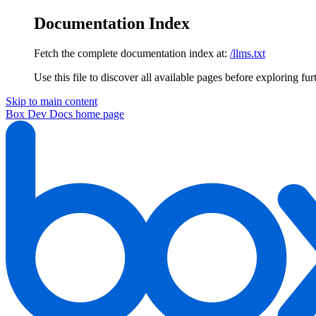
Documentation Index
Fetch the complete documentation index at:
/llms.txt
Use this file to discover all available pages before exploring fur
Skip to main content
Box Dev Docs
home page