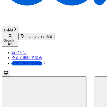
日本語
アシスタントに質問
Search...
⌘
K
ログイン
今すぐ無料で開始
今すぐ無料で開始