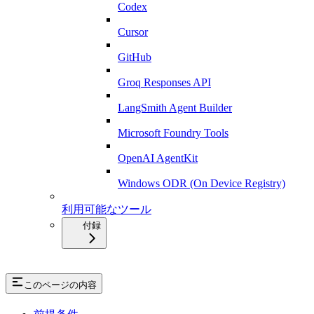
Codex
Cursor
GitHub
Groq Responses API
LangSmith Agent Builder
Microsoft Foundry Tools
OpenAI AgentKit
Windows ODR (On Device Registry)
利用可能なツール
付録
このページの内容