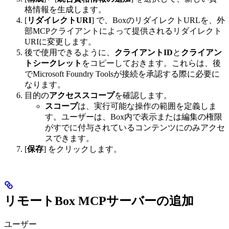
格情報を生成します。
[
リダイレクトURI
] で、BoxのリダイレクトURLを、外
部MCPクライアントによって提供されるリダイレクト
URIに変更します。
後で使用できるように、
クライアントID
と
クライアン
トシークレット
をコピーしておきます。これらは、後
でMicrosoft Foundry Toolsが接続を承認する際に必要に
なります。
目的の
アクセススコープ
を確認します。
スコープ
は、実行可能な操作の範囲を定義しま
す。ユーザーは、Box内で表示または編集の権限
がすでに付与されているコンテンツにのみアクセ
スできます。
[
保存
] をクリックします。
リモートBox MCPサーバーの追加
ユーザー