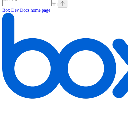
⌘
I
Box Dev Docs
home page