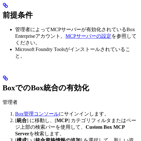
前提条件
管理者によってMCPサーバーが有効化されているBox
Enterpriseアカウント。
MCPサーバーの設定
を参照して
ください。
Microsoft Foundry Toolsがインストールされているこ
と。
BoxでのBox統合の有効化
管理者
Box管理コンソール
にサインインします。
[
統合
] に移動し、[
MCP
] カテゴリフィルタまたはペー
ジ上部の検索バーを使用して、
Custom Box MCP
Server
を検索します。
[
構成
] > [
統合資格情報の追加
] を選択して、新しい資