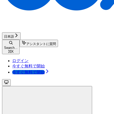
日本語
アシスタントに質問
Search...
⌘
K
ログイン
今すぐ無料で開始
今すぐ無料で開始