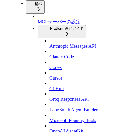
構成
MCPサーバーの設定
Platform設定ガイド
Anthropic Messages API
Claude Code
Codex
Cursor
GitHub
Groq Responses API
LangSmith Agent Builder
Microsoft Foundry Tools
OpenAI AgentKit