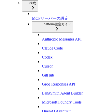
構成
MCPサーバーの設定
Platform設定ガイド
Anthropic Messages API
Claude Code
Codex
Cursor
GitHub
Groq Responses API
LangSmith Agent Builder
Microsoft Foundry Tools
OpenAI AgentKit