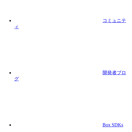
コミュニテ
ィ
開発者ブロ
グ
Box SDKs