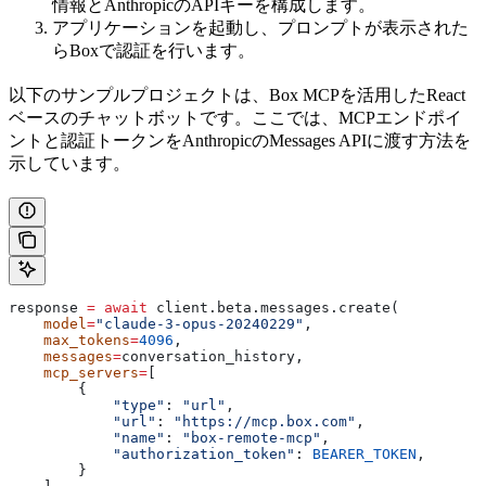
情報とAnthropicのAPIキーを構成します。
アプリケーションを起動し、プロンプトが表示された
らBoxで認証を行います。
以下のサンプルプロジェクトは、Box MCPを活用したReact
ベースのチャットボットです。ここでは、MCPエンドポイ
ントと認証トークンをAnthropicのMessages APIに渡す方法を
示しています。
response 
=
 await
 client.beta.messages.create(
    model
=
"claude-3-opus-20240229"
,
    max_tokens
=
4096
,
    messages
=
conversation_history,
    mcp_servers
=
[
        {
            "type"
: 
"url"
,
            "url"
: 
"https://mcp.box.com"
,
            "name"
: 
"box-remote-mcp"
,
            "authorization_token"
: 
BEARER_TOKEN
,
        }