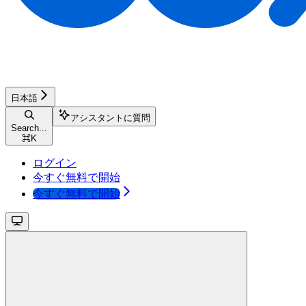
日本語
アシスタントに質問
Search...
⌘
K
ログイン
今すぐ無料で開始
今すぐ無料で開始