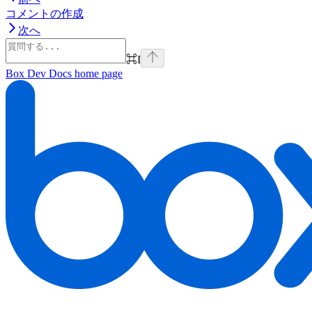
コメントの作成
次へ
⌘
I
Box Dev Docs
home page