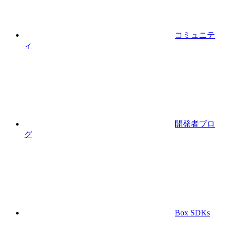
コミュニテ
ィ
開発者ブロ
グ
Box SDKs