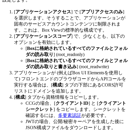
[
アプリケーションアクセス
] で [
アプリアクセスのみ
]
を選択します。そうすることで、アプリケーションが
固有のサービスアカウントコンテンツに制限されま
す。これは、Box Viewの標準的な構成です。
[
アプリケーションスコープ
] で、少なくとも、以下の
オプションを有効にします。
[
Boxに格納されているすべてのファイルとフォル
ダの読み取り
] (root_readonly)
[
Boxに格納されているすべてのファイルとフォル
ダの読み取りと書き込み
] (root_readwrite)
アプリケーションが (例えばBox UI Elementsを使用し
て) フロントエンドのブラウザコードからAPIコールを
実行する場合は、[
構成
] タブの下部にあるCORS許可
リストにドメインを追加します。
[
構成
] タブから資格情報をコピーします。
CCGの場合、[
クライアントID
] と [
クライアント
シークレット
] をコピーします。シークレットを
確認するには、
多要素認証
が必要です。
JWTの場合、公開/秘密キーペアを生成した後に
JSON構成ファイルをダウンロードします。