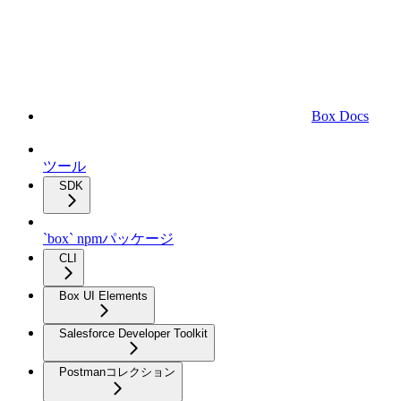
Box Docs
ツール
SDK
`box` npmパッケージ
CLI
Box UI Elements
Salesforce Developer Toolkit
Postmanコレクション