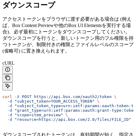
ダウンスコープ
アクセストークンをブラウザに渡す必要がある場合は (例え
ば、Box Content Previewや他のBox UI Elementsを実行する場
合)、必ず最初にトークンをダウンスコープしてください。
ダウンスコープを行うと、新しいトークン用のフル権限を持
つトークンが、制限付きの権限とファイルレベルのスコープ
(省略可) に置き換えられます。
cURL
curl
 -X
 POST
 https://api.box.com/oauth2/token
 \
  -d
 "subject_token=YOUR_ACCESS_TOKEN"
 \
  -d
 "subject_token_type=urn:ietf:params:oauth:token-ty
  -d
 "grant_type=urn:ietf:params:oauth:grant-type:token
  -d
 "scope=item_preview"
 \
  -d
 "resource=https://api.box.com/2.0/files/FILE_ID"
ダウンスコープされたトークンは、有効期間が短く、指定さ