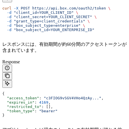
curl
 -X
 POST
 https://api.box.com/oauth2/token
 \
  -d
 "client_id=YOUR_CLIENT_ID"
 \
  -d
 "client_secret=YOUR_CLIENT_SECRET"
 \
  -d
 "grant_type=client_credentials"
 \
  -d
 "box_subject_type=enterprise"
 \
  -d
 "box_subject_id=YOUR_ENTERPRISE_ID"
レスポンスには、有効期間が約60分間のアクセストークンが
含まれています。
Response
{
  "access_token"
: 
"c3FIOG9vSGV4VHo4QzAy..."
,
  "expires_in"
: 
4169
,
  "restricted_to"
: [],
  "token_type"
: 
"bearer"
}