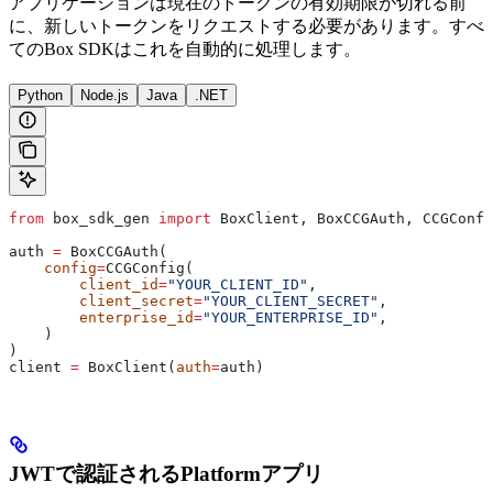
アプリケーションは現在のトークンの有効期限が切れる前
に、新しいトークンをリクエストする必要があります。すべ
てのBox SDKはこれを自動的に処理します。
Python
Node.js
Java
.NET
from
 box_sdk_gen 
import
 BoxClient, BoxCCGAuth, CCGConfi
auth 
=
 BoxCCGAuth(
    config
=
CCGConfig(
        client_id
=
"YOUR_CLIENT_ID"
,
        client_secret
=
"YOUR_CLIENT_SECRET"
,
        enterprise_id
=
"YOUR_ENTERPRISE_ID"
,
    )
)
client 
=
 BoxClient(
auth
=
auth)
JWTで認証されるPlatformアプリ