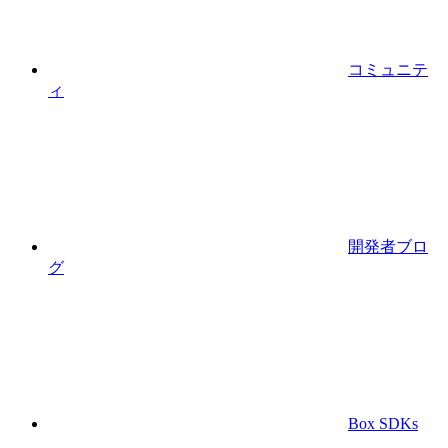
コミュニテ
ィ
開発者ブロ
グ
Box SDKs