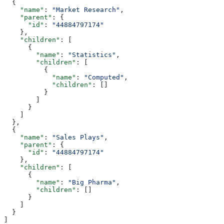
  {
    "name"
: 
"Market Research"
,
    "parent"
: {
      "id"
: 
"44884797174"
    },
    "children"
: [
      {
        "name"
: 
"Statistics"
,
        "children"
: [
          {
            "name"
: 
"Computed"
,
            "children"
: []
          }
        ]
      }
    ]
  },
  {
    "name"
: 
"Sales Plays"
,
    "parent"
: {
      "id"
: 
"44884797174"
    },
    "children"
: [
      {
        "name"
: 
"Big Pharma"
,
        "children"
: []
      }
    ]
  }
]