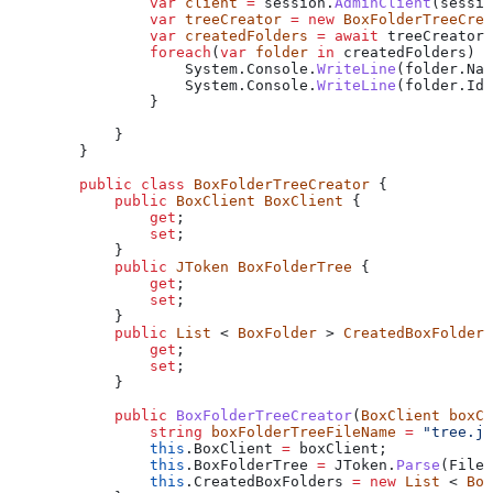
                var
 client
 =
 session
.
AdminClient
(
sessio
                var
 treeCreator
 =
 new
 BoxFolderTreeCrea
                var
 createdFolders
 =
 await
 treeCreator
.
                foreach
(
var
 folder
 in
 createdFolders
) {
                    System
.
Console
.
WriteLine
(
folder
.
Nam
                    System
.
Console
.
WriteLine
(
folder
.
Id
)
                }
            }
        }
        public
 class
 BoxFolderTreeCreator
 {
            public
 BoxClient
 BoxClient
 {
                get
;
                set
;
            }
            public
 JToken
 BoxFolderTree
 {
                get
;
                set
;
            }
            public
 List
 < 
BoxFolder
 > 
CreatedBoxFolders
                get
;
                set
;
            }
            public
 BoxFolderTreeCreator
(
BoxClient
 boxCl
                string
 boxFolderTreeFileName
 =
 "tree.js
                this
.
BoxClient
 =
 boxClient
;
                this
.
BoxFolderTree
 =
 JToken
.
Parse
(
File
.
                this
.
CreatedBoxFolders
 =
 new
 List
 < 
Box