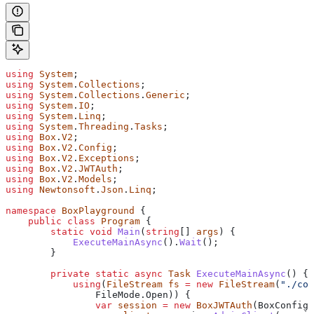
using
 System
;
using
 System
.
Collections
;
using
 System
.
Collections
.
Generic
;
using
 System
.
IO
;
using
 System
.
Linq
;
using
 System
.
Threading
.
Tasks
;
using
 Box
.
V2
;
using
 Box
.
V2
.
Config
;
using
 Box
.
V2
.
Exceptions
;
using
 Box
.
V2
.
JWTAuth
;
using
 Box
.
V2
.
Models
;
using
 Newtonsoft
.
Json
.
Linq
;
namespace
 BoxPlayground
 {
    public
 class
 Program
 {
        static
 void
 Main
(
string
[] 
args
) {
            ExecuteMainAsync
().
Wait
();
        }
        private
 static
 async
 Task
 ExecuteMainAsync
() {
            using
(
FileStream
 fs
 =
 new
 FileStream
(
"./con
                FileMode
.
Open
)) {
                var
 session
 =
 new
 BoxJWTAuth
(
BoxConfig
.