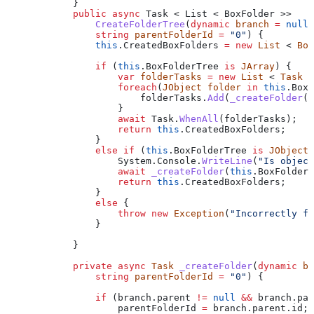
            }
            public
 async
 Task < List < BoxFolder >>
                CreateFolderTree
(
dynamic
 branch
 =
 null
,
                string
 parentFolderId
 =
 "0"
) {
                this
.
CreatedBoxFolders
 =
 new
 List
 < 
Box
                if
 (
this
.
BoxFolderTree
 is
 JArray
) {
                    var
 folderTasks
 =
 new
 List
 < 
Task
 >
                    foreach
(
JObject
 folder
 in
 this
.
BoxF
                        folderTasks
.
Add
(
_createFolder
(
f
                    }
                    await
 Task
.
WhenAll
(
folderTasks
);
                    return
 this
.
CreatedBoxFolders
;
                }
                else
 if
 (
this
.
BoxFolderTree
 is
 JObject
)
                    System
.
Console
.
WriteLine
(
"Is object
                    await
 _createFolder
(
this
.
BoxFolderT
                    return
 this
.
CreatedBoxFolders
;
                }
                else
 {
                    throw
 new
 Exception
(
"Incorrectly fo
                }
            }
            private
 async
 Task
 _createFolder
(
dynamic
 br
                string
 parentFolderId
 =
 "0"
) {
                if
 (
branch
.
parent
 !=
 null
 &&
 branch
.
par
                    parentFolderId
 =
 branch
.
parent
.
id
;