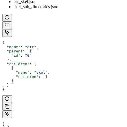
etc_skel.json
skel_sub_directories.json
{
  "name"
: 
"etc"
,
  "parent"
: {
    "id"
: 
"0"
  },
  "children"
: [
    {
      "name"
: 
"skel"
,
      "children"
: []
    }
  ]
}
[