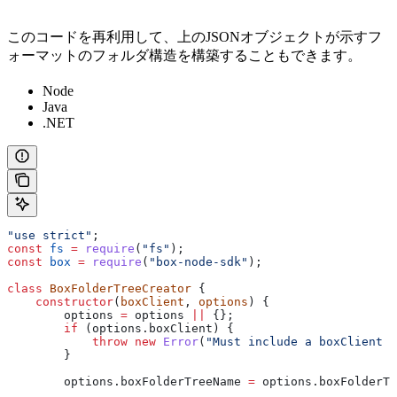
このコードを再利用して、上のJSONオブジェクトが示すフ
ォーマットのフォルダ構造を構築することもできます。
Node
Java
.NET
"use strict"
;
const
 fs
 =
 require
(
"fs"
);
const
 box
 =
 require
(
"box-node-sdk"
);
class
 BoxFolderTreeCreator
 {
    constructor
(
boxClient
, 
options
) {
        options
 =
 options
 ||
 {};
        if
 (
options
.
boxClient
) {
            throw
 new
 Error
(
"Must include a boxClient f
        }
        options
.
boxFolderTreeName
 =
 options
.
boxFolderTr