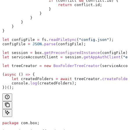
                    if
 (
conflict
 &&
 conflict
.
id
) {
                        return
 conflict
.
id
;
                    }
                }
            }
        }
    }
}
let
 configFile
 =
 fs
.
readFileSync
(
"config.json"
);
configFile
 =
 JSON
.
parse
(
configFile
);
let
 session
 =
 box
.
getPreconfiguredInstance
(
configFile
);
let
 serviceAccountClient
 =
 session
.
getAppAuthClient
(
"en
let
 treeCreator
 =
 new
 BoxFolderTreeCreator
(
serviceAccou
(
async
 () 
=>
 {
    let
 createdFolders
 =
 await
 treeCreator
.
createFolder
    console
.
log
(
createdFolders
);
})();
package
 com.box;