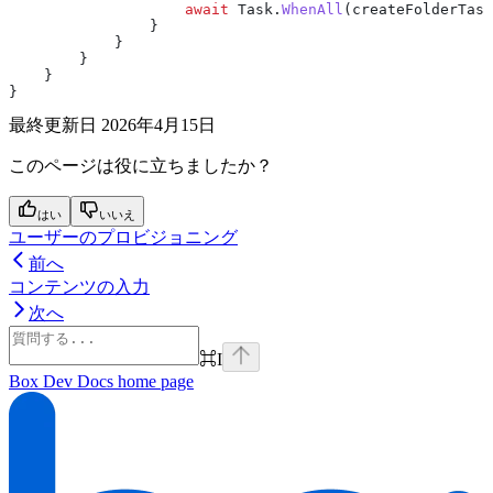
                    await
 Task
.
WhenAll
(
createFolderTask
                }
            }
        }
    }
}
最終更新日
2026年4月15日
このページは役に立ちましたか？
はい
いいえ
ユーザーのプロビジョニング
前へ
コンテンツの入力
次へ
⌘
I
Box Dev Docs
home page