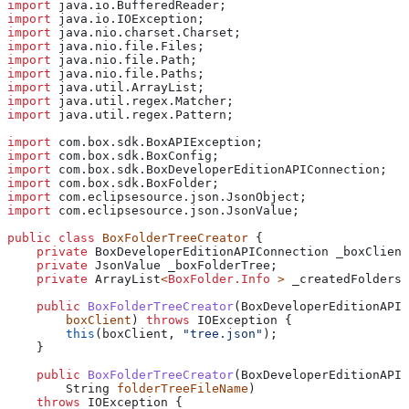
import
 java.io.BufferedReader;
import
 java.io.IOException;
import
 java.nio.charset.Charset;
import
 java.nio.file.Files;
import
 java.nio.file.Path;
import
 java.nio.file.Paths;
import
 java.util.ArrayList;
import
 java.util.regex.Matcher;
import
 java.util.regex.Pattern;
import
 com.box.sdk.BoxAPIException;
import
 com.box.sdk.BoxConfig;
import
 com.box.sdk.BoxDeveloperEditionAPIConnection;
import
 com.box.sdk.BoxFolder;
import
 com.eclipsesource.json.JsonObject;
import
 com.eclipsesource.json.JsonValue;
public
 class
 BoxFolderTreeCreator
 {
    private
 BoxDeveloperEditionAPIConnection
 _boxClient
    private
 JsonValue
 _boxFolderTree
;
    private
 ArrayList
<
BoxFolder
.
Info
 > 
_createdFolders
;
    public
 BoxFolderTreeCreator
(
BoxDeveloperEditionAPIC
        boxClient
) 
throws
 IOException
 {
        this
(boxClient, 
"tree.json"
);
    }
    public
 BoxFolderTreeCreator
(
BoxDeveloperEditionAPIC
        String
 folderTreeFileName
)
    throws
 IOException
 {