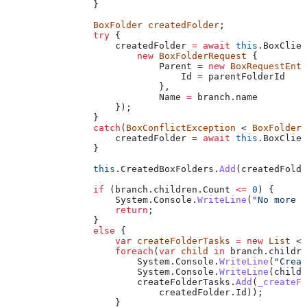
                }
                BoxFolder
 createdFolder
;
                try
 {
                    createdFolder
 =
 await
 this
.
BoxClien
                        new
 BoxFolderRequest
 {
                            Parent
 =
 new
 BoxRequestEnti
                                Id
 =
 parentFolderId
                            },
                            Name
 =
 branch
.
name
                    });
                }
                catch
(
BoxConflictException
 < 
BoxFolder
 
                    createdFolder
 =
 await
 this
.
BoxClien
                }
                this
.
CreatedBoxFolders
.
Add
(
createdFolde
                if
 (
branch
.
children
.
Count
 <=
 0
) {
                    System
.
Console
.
WriteLine
(
"No more f
                    return
;
                }
                else
 {
                    var
 createFolderTasks
 =
 new
 List
 < 
                    foreach
(
var
 child
 in
 branch
.
childre
                        System
.
Console
.
WriteLine
(
"Creat
                        System
.
Console
.
WriteLine
(
child
.
                        createFolderTasks
.
Add
(
_createFo
                            createdFolder
.
Id
));
                    }