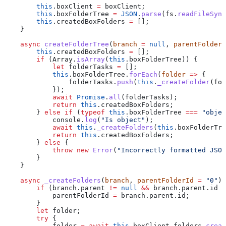
        this
.
boxClient
 =
 boxClient
;
        this
.
boxFolderTree
 =
 JSON
.
parse
(
fs
.
readFileSync
        this
.
createdBoxFolders
 =
 [];
    }
    async
 createFolderTree
(
branch
 =
 null
, 
parentFolderI
        this
.
createdBoxFolders
 =
 [];
        if
 (
Array
.
isArray
(
this
.
boxFolderTree
)) {
            let
 folderTasks
 =
 [];
            this
.
boxFolderTree
.
forEach
(
folder
 =>
 {
                folderTasks
.
push
(
this
.
_createFolder
(
fol
            });
            await
 Promise
.
all
(
folderTasks
);
            return
 this
.
createdBoxFolders
;
        } 
else
 if
 (
typeof
 this
.
boxFolderTree
 ===
 "objec
            console
.
log
(
"Is object"
);
            await
 this
.
_createFolders
(
this
.
boxFolderTre
            return
 this
.
createdBoxFolders
;
        } 
else
 {
            throw
 new
 Error
(
"Incorrectly formatted JSON
        }
    }
    async
 _createFolders
(
branch
, 
parentFolderId
 =
 "0"
) 
        if
 (
branch
.
parent
 !=
 null
 &&
 branch
.
parent
.
id
 !
            parentFolderId
 =
 branch
.
parent
.
id
;
        }
        let
 folder
;
        try
 {
            folder
 =
 await
 this
.
boxClient
.
folders
.
creat