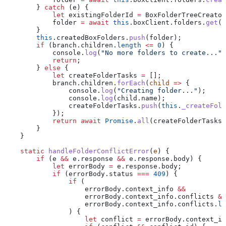
        } 
catch
 (
e
) {
            let
 existingFolderId
 =
 BoxFolderTreeCreator
            folder
 =
 await
 this
.
boxClient
.
folders
.
get
(
e
        }
        this
.
createdBoxFolders
.
push
(
folder
);
        if
 (
branch
.
children
.
length
 <=
 0
) {
            console
.
log
(
"No more folders to create..."
)
            return
;
        } 
else
 {
            let
 createFolderTasks
 =
 [];
            branch
.
children
.
forEach
(
child
 =>
 {
                console
.
log
(
"Creating folder..."
);
                console
.
log
(
child
.
name
);
                createFolderTasks
.
push
(
this
.
_createFold
            });
            return
 await
 Promise
.
all
(
createFolderTasks
)
        }
    }
    static
 handleFolderConflictError
(
e
) {
        if
 (
e
 &&
 e
.
response
 &&
 e
.
response
.
body
) {
            let
 errorBody
 =
 e
.
response
.
body
;
            if
 (
errorBody
.
status
 ===
 409
) {
                if
 (
                    errorBody
.
context_info
 &&
                    errorBody
.
context_info
.
conflicts
 &&
                    errorBody
.
context_info
.
conflicts
.
le
                ) {
                    let
 conflict
 =
 errorBody
.
context_in