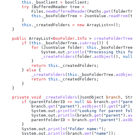
        this
.
_boxClient
 =
 boxClient;
        try
 (
BufferedReader
 tree
 =
            Files
.
newBufferedReader
(
Paths
.
get
(folderTre
            this
.
_boxFolderTree
 =
 JsonValue
.
readFrom
(tr
        }
        this
.
_createdFolders
 =
 new
 ArrayList
<>();
    }
    public
 ArrayList
<
BoxFolder
.
Info
 > 
createFolderTree
(
        if
 (
this
.
_boxFolderTree
.
isArray
()) {
            for
 (
JsonValue
 folder
:
 this
.
_boxFolderTree
.
                System
.
out
.
println
(
"Processing this fol
                _createFolders
(
folder
.
asObject
(), 
null
)
            }
            return
 this
.
_createdFolders
;
        } 
else
 {
            _createFolders
(
this
.
_boxFolderTree
.
asObject
            return
 this
.
_createdFolders
;
        }
    }
    private
 void
 _createFolders
(
JsonObject
 branch
, 
Stri
        if
 (parentFolderID 
==
 null
 &&
 branch
.
get
(
"paren
            branch
.
get
(
"parent"
).
asObject
().
get
(
"id"
) 
!
            System
.
out
.
println
(
"Looking for parent fold
            System
.
out
.
println
(
branch
.
get
(
"parent"
).
asO
            parentFolderID 
=
 branch
.
get
(
"parent"
).
asObj
        }
        System
.
out
.
println
(
"Folder name:"
);
        System
.
out
.
println
(
branch
.
get
(
"name"
));