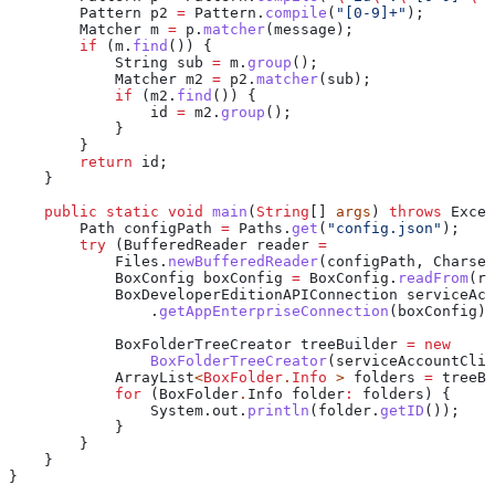
        Pattern
 p2
 =
 Pattern
.
compile
(
"[0-9]+"
);
        Matcher
 m
 =
 p
.
matcher
(message);
        if
 (
m
.
find
()) {
            String
 sub
 =
 m
.
group
();
            Matcher
 m2
 =
 p2
.
matcher
(sub);
            if
 (
m2
.
find
()) {
                id 
=
 m2
.
group
();
            }
        }
        return
 id;
    }
    public
 static
 void
 main
(
String
[] 
args
) 
throws
 Excep
        Path
 configPath
 =
 Paths
.
get
(
"config.json"
);
        try
 (
BufferedReader
 reader
 =
            Files
.
newBufferedReader
(configPath, 
Charset
            BoxConfig
 boxConfig
 =
 BoxConfig
.
readFrom
(re
            BoxDeveloperEditionAPIConnection
 serviceAcc
                .
getAppEnterpriseConnection
(boxConfig);
            BoxFolderTreeCreator
 treeBuilder
 =
 new
                BoxFolderTreeCreator
(serviceAccountClie
            ArrayList
<
BoxFolder
.
Info
 > 
folders
 =
 treeBu
            for
 (
BoxFolder
.
Info
 folder
:
 folders) {
                System
.
out
.
println
(
folder
.
getID
());
            }
        }
    }
}