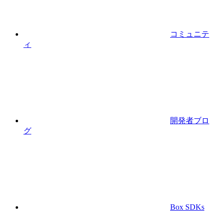
コミュニテ
ィ
開発者ブロ
グ
Box SDKs