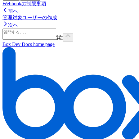
Webhookの制限事項
前へ
管理対象ユーザーの作成
次へ
⌘
I
Box Dev Docs
home page