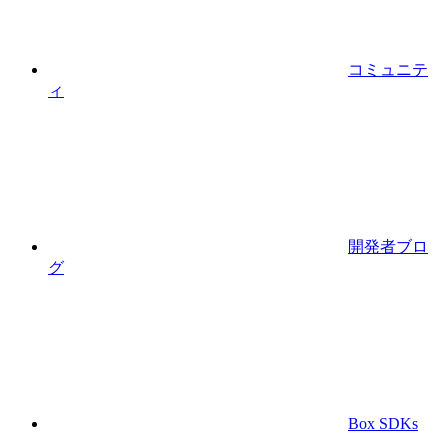
コミュニテ
ィ
開発者ブロ
グ
Box SDKs