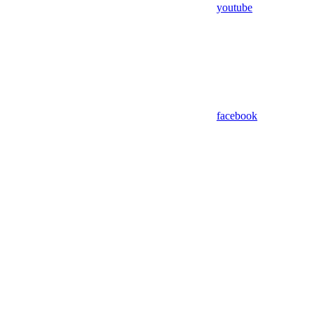
youtube
facebook
Assistant
Responses