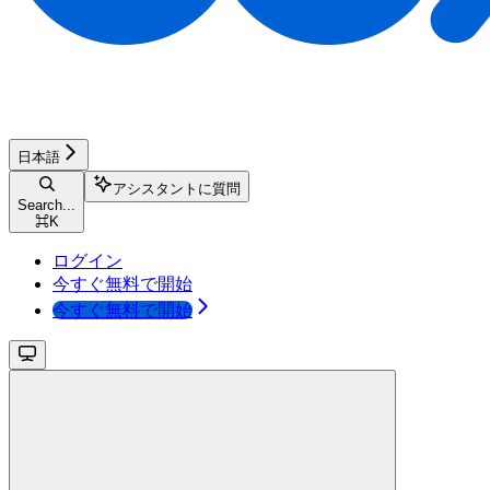
日本語
アシスタントに質問
Search...
⌘
K
ログイン
今すぐ無料で開始
今すぐ無料で開始