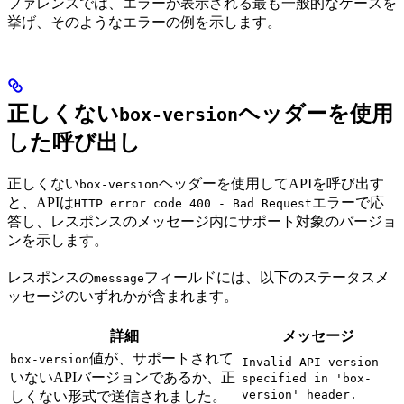
ファレンスでは、エラーが表示される最も一般的なケースを
挙げ、そのようなエラーの例を示します。
正しくない
ヘッダーを使用
box-version
した呼び出し
正しくない
ヘッダーを使用してAPIを呼び出す
box-version
と、APIは
エラーで応
HTTP error code 400 - Bad Request
答し、レスポンスのメッセージ内にサポート対象のバージョ
ンを示します。
レスポンスの
フィールドには、以下のステータスメ
message
ッセージのいずれかが含まれます。
詳細
メッセージ
値が、サポートされて
box-version
Invalid API version
いないAPIバージョンであるか、正
specified in 'box-
version' header.
しくない形式で送信されました。