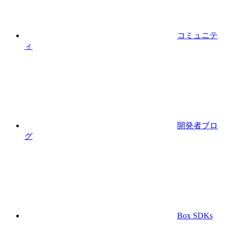
コミュニテ
ィ
開発者ブロ
グ
Box SDKs