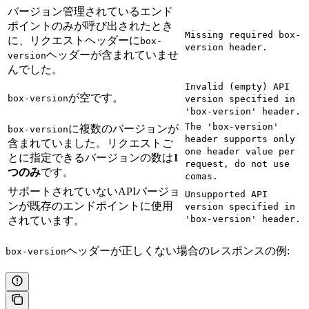
バージョン管理されているエンド
ポイントのみが呼び出されたとき
Missing required box-
に、リクエストヘッダーに
box-
version header.
ヘッダーが含まれていませ
version
んでした。
Invalid (empty) API
が空です。
box-version
version specified in
'box-version' header.
The 'box-version'
に複数のバージョンが
box-version
header supports only
含まれていました。リクエストご
one header value per
とに指定できるバージョンの数は
1
request, do not use
つのみ
です。
comas.
サポートされていないAPIバージョ
Unsupported API
ンが既存のエンドポイントに使用
version specified in
'box-version' header.
されています。
ヘッダーが正しくない場合のレスポンスの例:
box-version