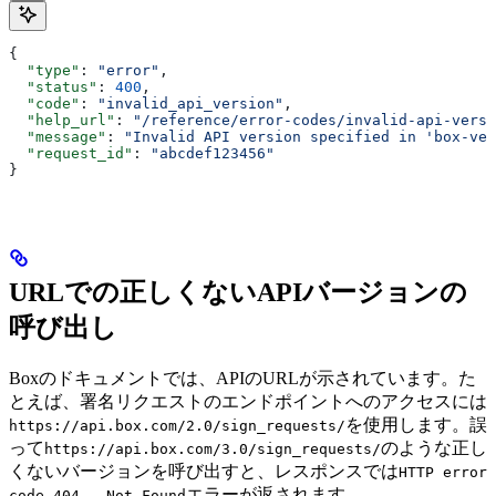
{
  "type"
: 
"error"
,
  "status"
: 
400
,
  "code"
: 
"invalid_api_version"
,
  "help_url"
: 
"/reference/error-codes/invalid-api-versi
  "message"
: 
"Invalid API version specified in 'box-ver
  "request_id"
: 
"abcdef123456"
}
URLでの正しくないAPIバージョンの
呼び出し
Boxのドキュメントでは、APIのURLが示されています。た
とえば、署名リクエストのエンドポイントへのアクセスには
を使用します。誤
https://api.box.com/2.0/sign_requests/
って
のような正し
https://api.box.com/3.0/sign_requests/
くないバージョンを呼び出すと、レスポンスでは
HTTP error
エラーが返されます。
code 404 - Not Found