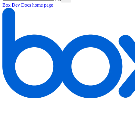
Box Dev Docs
home page