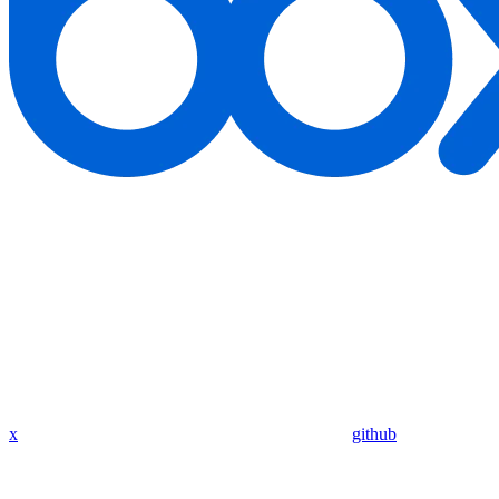
x
github