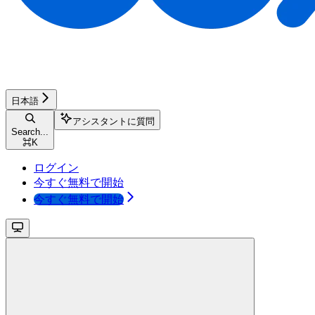
日本語
アシスタントに質問
Search...
⌘
K
ログイン
今すぐ無料で開始
今すぐ無料で開始