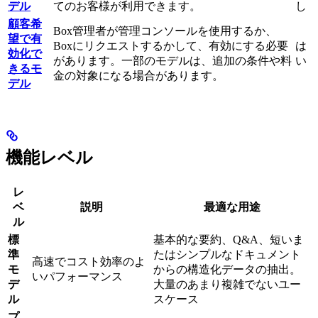
デル
てのお客様が利用できます。
し
顧客希
Box管理者が管理コンソールを使用するか、
望で有
Boxにリクエストするかして、有効にする必要
は
効化で
があります。一部のモデルは、追加の条件や料
い
きるモ
金の対象になる場合があります。
デル
機能レベル
レ
ベ
説明
最適な用途
ル
標
基本的な要約、Q&A、短いま
準
たはシンプルなドキュメント
高速でコスト効率のよ
モ
からの構造化データの抽出。
いパフォーマンス
デ
大量のあまり複雑でないユー
ル
スケース
プ