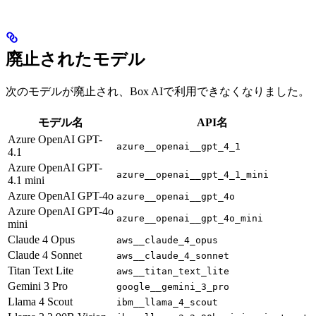
廃止されたモデル
次のモデルが廃止され、Box AIで利用できなくなりました。
モデル名
API名
Azure OpenAI GPT-
azure__openai__gpt_4_1
4.1
Azure OpenAI GPT-
azure__openai__gpt_4_1_mini
4.1 mini
Azure OpenAI GPT-4o
azure__openai__gpt_4o
Azure OpenAI GPT-4o
azure__openai__gpt_4o_mini
mini
Claude 4 Opus
aws__claude_4_opus
Claude 4 Sonnet
aws__claude_4_sonnet
Titan Text Lite
aws__titan_text_lite
Gemini 3 Pro
google__gemini_3_pro
Llama 4 Scout
ibm__llama_4_scout