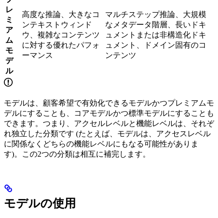
レ
高度な推論、大きなコ
マルチステップ推論、大規模
ミ
ンテキストウィンド
なメタデータ階層、長いドキ
ア
ウ、複雑なコンテンツ
ュメントまたは非構造化ドキ
ム
に対する優れたパフォ
ュメント、ドメイン固有のコ
モ
ーマンス
ンテンツ
デ
ル
モデルは、顧客希望で有効化できるモデルかつプレミアムモ
デルにすることも、コアモデルかつ標準モデルにすることも
できます。つまり、アクセルレベルと機能レベルは、それぞ
れ独立した分類です (たとえば、モデルは、アクセスレベル
に関係なくどちらの機能レベルにもなる可能性がありま
す)。この2つの分類は相互に補完します。
モデルの使用