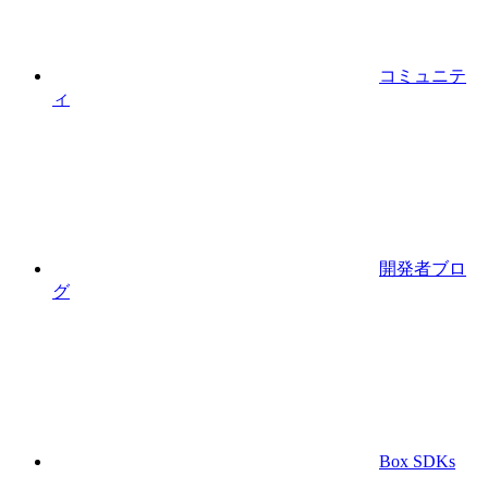
コミュニテ
ィ
開発者ブロ
グ
Box SDKs