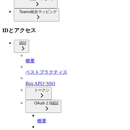
Teams統合マッピング
IDとアクセス
認証
概要
ベストプラクティス
Box APIとSSO
トークン
OAuth 2.0認証
概要