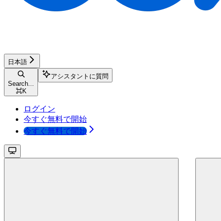
日本語
アシスタントに質問
Search...
⌘
K
ログイン
今すぐ無料で開始
今すぐ無料で開始