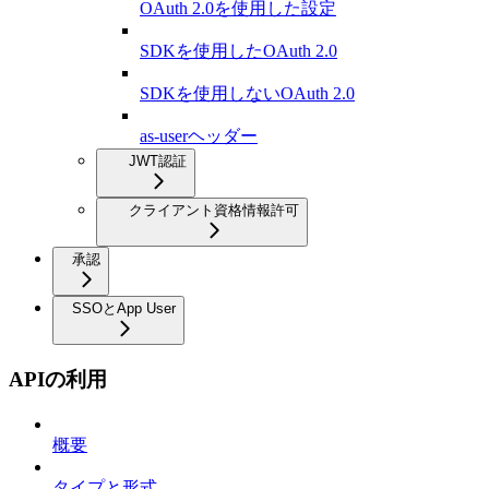
OAuth 2.0を使用した設定
SDKを使用したOAuth 2.0
SDKを使用しないOAuth 2.0
as-userヘッダー
JWT認証
クライアント資格情報許可
承認
SSOとApp User
APIの利用
概要
タイプと形式