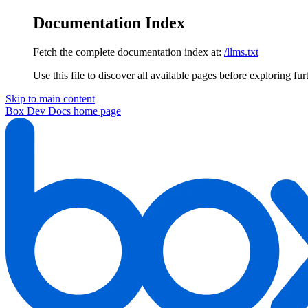
Documentation Index
Fetch the complete documentation index at:
/llms.txt
Use this file to discover all available pages before exploring fur
Skip to main content
Box Dev Docs
home page