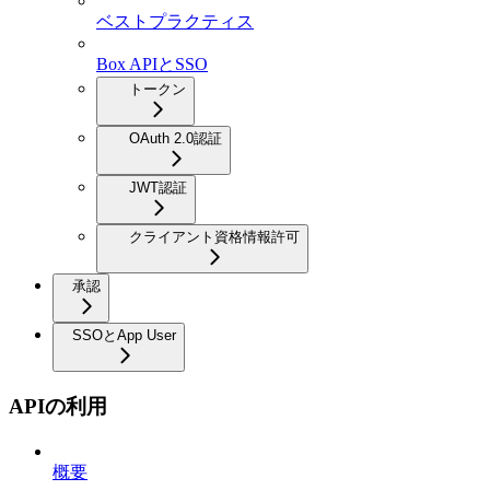
ベストプラクティス
Box APIとSSO
トークン
OAuth 2.0認証
JWT認証
クライアント資格情報許可
承認
SSOとApp User
APIの利用
概要