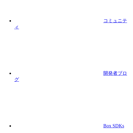
コミュニテ
ィ
開発者ブロ
グ
Box SDKs