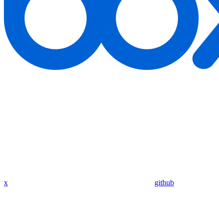
x
github