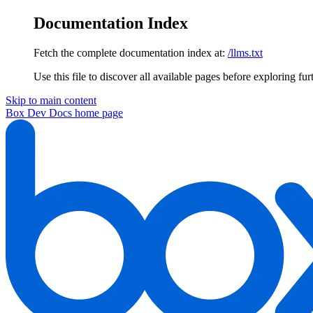
Documentation Index
Fetch the complete documentation index at:
/llms.txt
Use this file to discover all available pages before exploring fur
Skip to main content
Box Dev Docs
home page