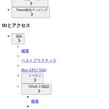
Teams統合マッピング
IDとアクセス
認証
概要
ベストプラクティス
Box APIとSSO
トークン
OAuth 2.0認証
概要