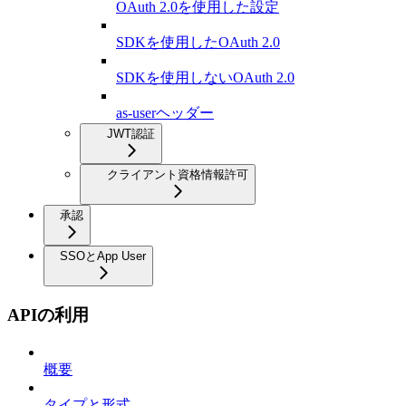
OAuth 2.0を使用した設定
SDKを使用したOAuth 2.0
SDKを使用しないOAuth 2.0
as-userヘッダー
JWT認証
クライアント資格情報許可
承認
SSOとApp User
APIの利用
概要
タイプと形式