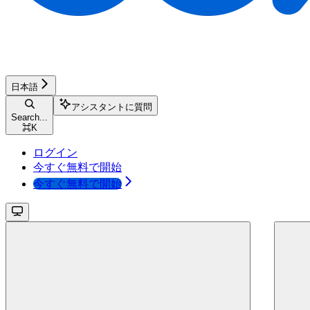
日本語
アシスタントに質問
Search...
⌘
K
ログイン
今すぐ無料で開始
今すぐ無料で開始