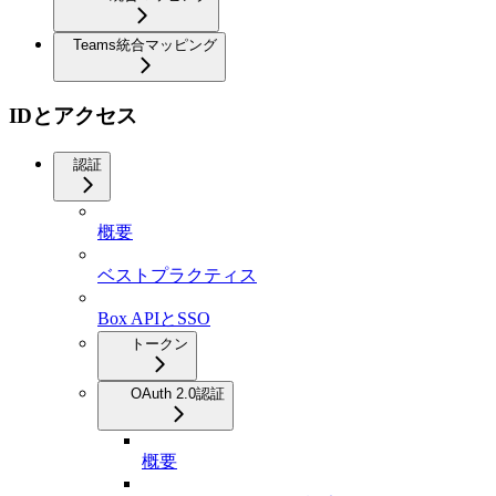
Teams統合マッピング
IDとアクセス
認証
概要
ベストプラクティス
Box APIとSSO
トークン
OAuth 2.0認証
概要