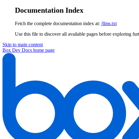
Documentation Index
Fetch the complete documentation index at:
/llms.txt
Use this file to discover all available pages before exploring fur
Skip to main content
Box Dev Docs
home page