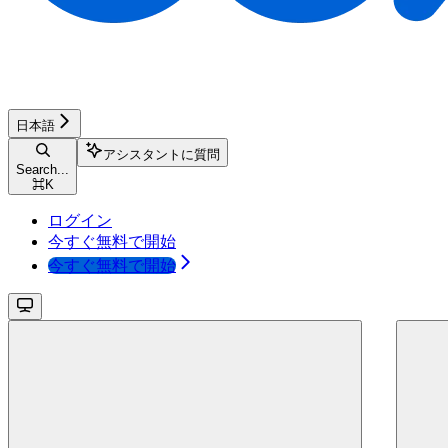
日本語
アシスタントに質問
Search...
⌘
K
ログイン
今すぐ無料で開始
今すぐ無料で開始