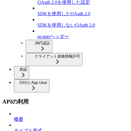
OAuth 2.0を使用した設定
SDKを使用したOAuth 2.0
SDKを使用しないOAuth 2.0
as-userヘッダー
JWT認証
クライアント資格情報許可
承認
SSOとApp User
APIの利用
概要
タイプと形式