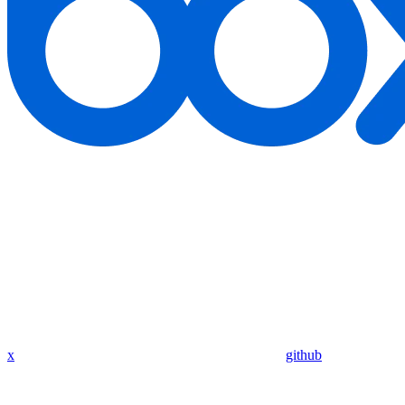
x
github