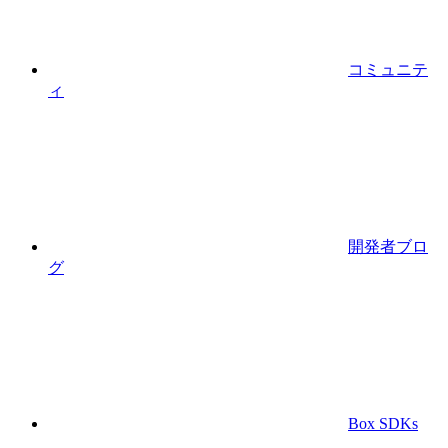
コミュニテ
ィ
開発者ブロ
グ
Box SDKs