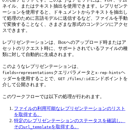
ネイル、またはテキスト抽出を使用できます。レプリゼンテ
ーションを使用すると、ドキュメントからテキストを抽出し
て処理のために言語モデルに送信するなど、ファイルを手動
で変換することなく、さまざまな形式のコンテンツにアクセ
スできます。
レプリゼンテーションは、Boxへのアップロード時またはア
セットのリクエスト時に、サポートされているファイルの種
類に対して自動的に生成されます。
このようなレプリゼンテーションは、
クエリパラメータと
ヘ
fields=representations
x-rep-hints
ッダーを使用することで、
エンドポイントを
GET /files/:id
介して公開されます。
このワークフローでは以下の処理が行われます。
ファイルの利用可能なレプリゼンテーションのリスト
を取得する。
特定のレプリゼンテーションのステータスを確認し、
その
を取得する。
url_template