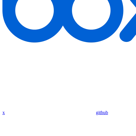
x
github