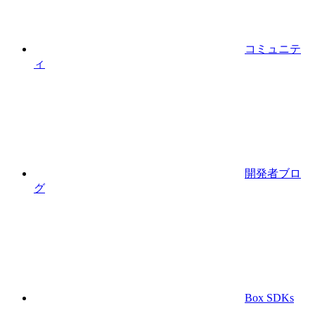
コミュニテ
ィ
開発者ブロ
グ
Box SDKs