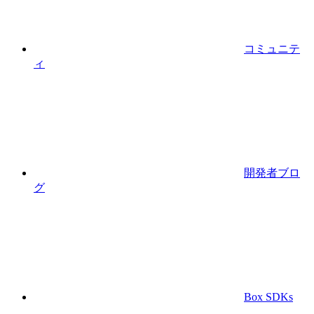
コミュニテ
ィ
開発者ブロ
グ
Box SDKs