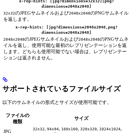
x-rep-hints: [jpg?dimensions=32x32][png?
dimensions=2048x2048]
のJPEGサムネイルおよび
のPNGサムネイル
32x32
2048x2048
を返します。
x-rep-hints: [jpg?dimensions=2048x2048,png?
dimensions=2048x2048]
のJPEGサムネイルおよび
のPNGサムネ
2048x2048
2048x2048
イルを返し、使用可能な最初のレプリゼンテーションを返
します。どちらも使用可能でない場合は、レプリゼンテー
ションは返されません。
サポートされているファイルサイズ
以下のサムネイルの形式とサイズが使用可能です。
ファイルの
サイズ
種類
,
,
,
,
,
32x32
94x94
160x160
320x320
1024x1024
JPG