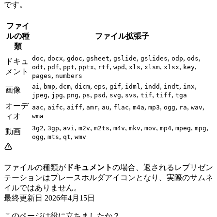
です。
ファイ
ルの種
ファイル拡張子
類
,
,
,
,
,
,
,
,
doc
docx
gdoc
gsheet
gslide
gslides
odp
ods
ドキュ
,
,
,
,
,
,
,
,
,
,
odt
pdf
ppt
pptx
rtf
wpd
xls
xlsm
xlsx
key
メント
,
pages
numbers
,
,
,
,
,
,
,
,
,
,
ai
bmp
dcm
dicm
eps
gif
idml
indd
indt
inx
画像
,
,
,
,
,
,
,
,
,
jpeg
jpg
png
ps
psd
svg
svs
tif
tiff
tga
オーデ
,
,
,
,
,
,
,
,
,
,
,
aac
aifc
aiff
amr
au
flac
m4a
mp3
ogg
ra
wav
ィオ
wma
,
,
,
,
,
,
,
,
,
,
,
3g2
3gp
avi
m2v
m2ts
m4v
mkv
mov
mp4
mpeg
mpg
動画
,
,
,
ogg
mts
qt
wmv
ファイルの種類が
ドキュメント
の場合、返されるレプリゼン
テーションはプレースホルダアイコンとなり、実際のサムネ
イルではありません。
最終更新日
2026年4月15日
このページは役に立ちましたか？