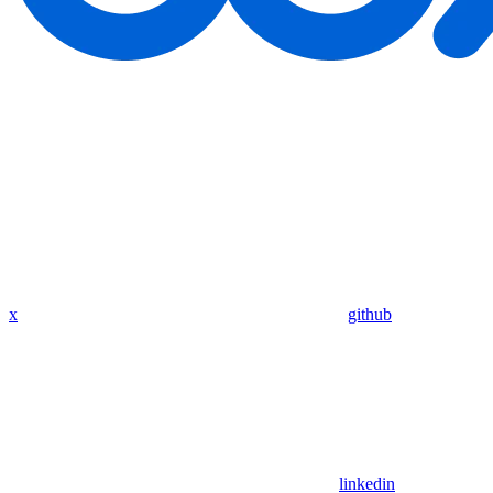
x
github
linkedin