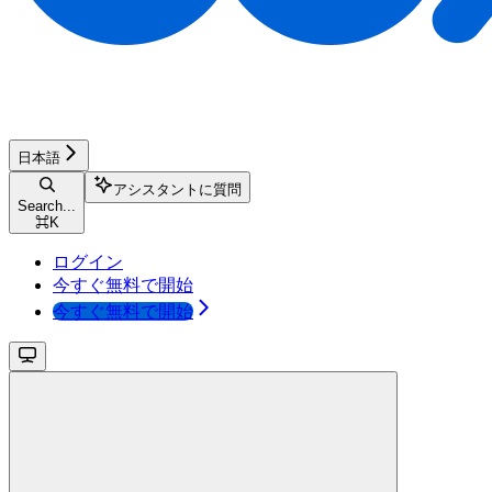
日本語
アシスタントに質問
Search...
⌘
K
ログイン
今すぐ無料で開始
今すぐ無料で開始