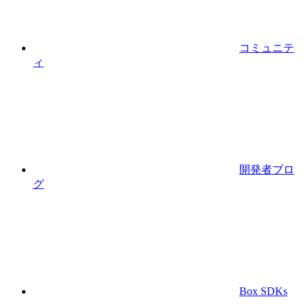
コミュニテ
ィ
開発者ブロ
グ
Box SDKs