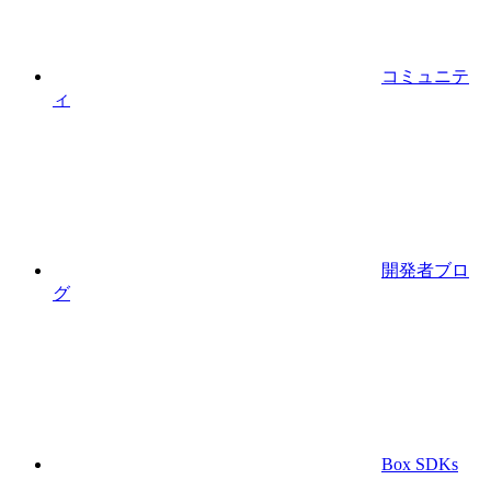
コミュニテ
ィ
開発者ブロ
グ
Box SDKs