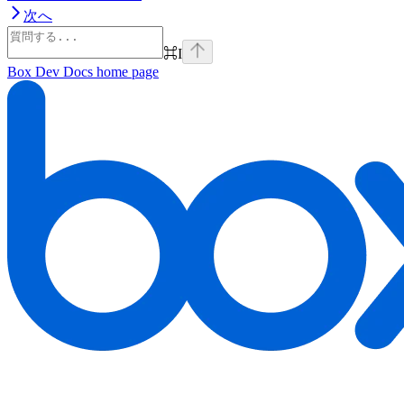
次へ
⌘
I
Box Dev Docs
home page