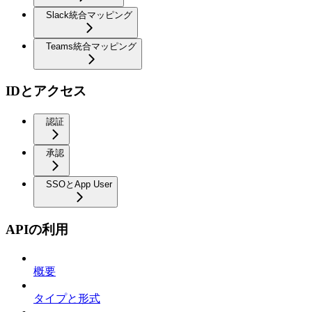
Slack統合マッピング
Teams統合マッピング
IDとアクセス
認証
承認
SSOとApp User
APIの利用
概要
タイプと形式