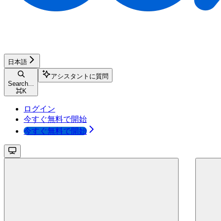
日本語
アシスタントに質問
Search...
⌘
K
ログイン
今すぐ無料で開始
今すぐ無料で開始