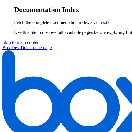
Documentation Index
Fetch the complete documentation index at:
/llms.txt
Use this file to discover all available pages before exploring fur
Skip to main content
Box Dev Docs
home page