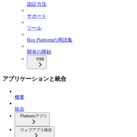
認証方法
サポート
ツール
Box Platformの用語集
開発の開始
付録
アプリケーションと統合
概要
統合
Platformアプリ
ウェブアプリ統合