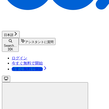
日本語
アシスタントに質問
Search...
⌘
K
ログイン
今すぐ無料で開始
今すぐ無料で開始