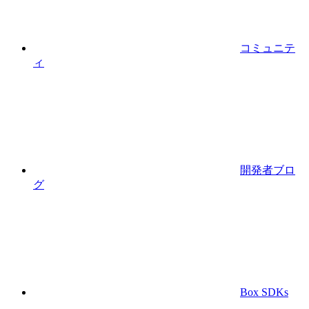
コミュニテ
ィ
開発者ブロ
グ
Box SDKs